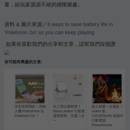
量，給玩家源源不絕的捕獲樂趣。
資料 & 圖片來源／
6 ways to save battery life in
‘Pokémon Go’ so you can keep playing
如果你喜歡我們的分享和文章，請幫我們按個讚
你可能有興趣的文章:
決定就用飛的！用無
比三明治還輕便？
超大容量一次滿足！
人機 Pokédrone 玩
BaseLantern 行動電
Anker 推
Pokémon Go ！
源燈照明、充電二合
120,600mAh 箱儲式
一
行動電源
PowerHouse