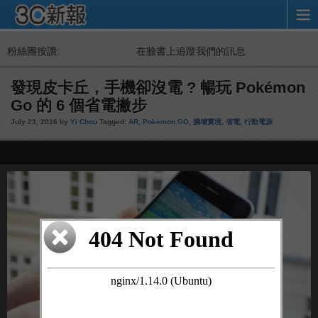
粉絲團按讚:
在臉書上追蹤我們的訊息
發現皮卡丘，手機卻沒電 ? 暢玩 Pokémon
Go 的 6 個省電撇步
July 23, 2016 by
Yi Chou
Tagged:
AR
,
Pokemon GO
,
擴增實境
,
省電
,
行動電源