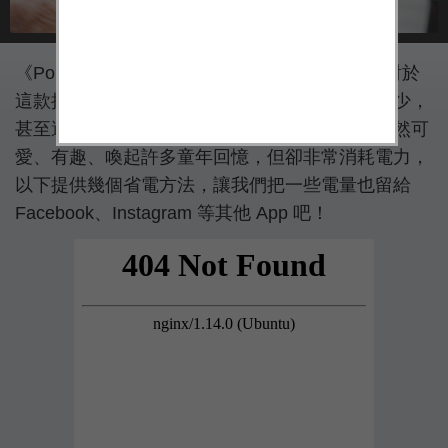
《Pokémon Go》已經推出近 20 天，不過人們對於
這款捕捉神奇寶貝的遊戲，熱情始終沒有絲毫減少，
甚至還有兩個男人因為太過專注而發生意外；雖然可
愛、有趣、喚起許多童年回憶，但卻非常消耗電力，
以下提供幾個省電方法，讓我們把一些電量也留給
Facebook、Instagram 等其他 App 吧！