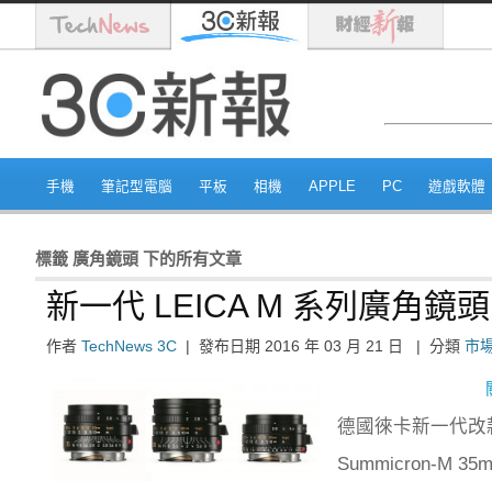
手機
筆記型電腦
平板
相機
APPLE
PC
遊戲軟體
標籤
廣角鏡頭
下的所有文章
新一代 LEICA M 系列廣角
作者
TechNews 3C
|
發布日期
2016 年 03 月 21 日
|
分類
市
德國徠卡新一代改款 
Summicron-M 35m