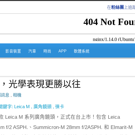
在
粉絲團
上追
跳至內容區
影音裝置
汽車
時尚
APP
軟體系統
鏡頭，光學表現更勝以往
場訊息
,
相機
關鍵字:
Leica M
,
廣角鏡頭
,
徠卡
Leica M 系列廣角鏡頭，正式在台上市！包含 Leica
m f/2 ASPH.、Summicron-M 28mm f/2ASPH. 和 Elmarit-M