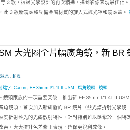
 ASPH. 等 3 款，透過光學設計的再次精進，達到影像表現最佳化
，此 3 款新鏡頭將配備金屬材質的旋入式遮光罩和鏡頭蓋。
L II USM 大光圈全片幅廣角鏡，新 BR
場訊息
,
相機
關鍵字:
Canon
,
EF 35mm f/1.4L II USM
,
廣角鏡頭
,
鏡頭
F 鏡頭家族的一項重要突破，推出新 EF 35mm f/1.4L II USM
廣角鏡頭，首次加入新研發的 BR 鏡片（藍光譜折射光學鏡
幅度折射藍光的光線散射特性，針對特別難以匯聚於一個特
改善，大大提升色差修正表現，確保更銳利成像。