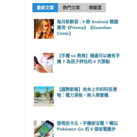
最新文章
熱門文章
標籤雲
每月新鮮貨 : 4 款 Android 精選
應用《Prisma》《Guardian
Circle》
【手機 vs 教育】幾歲可以擁有手
機 ? 為孩子評估的 4 大要點
【趨勢新報】尚未上市的科技潮
物：電力滑板、無人掃雷機
發現皮卡丘，手機卻沒電 ? 暢玩
Pokémon Go 的 6 個省電撇步