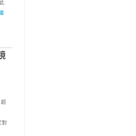
。此
繼
 鏡
 超
定對