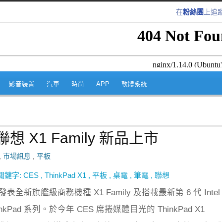
在
粉絲團
上追
跳至內容區
影音裝置
汽車
時尚
APP
軟體系統
想 X1 Family 新品上市
,
市場訊息
,
平板
關鍵字:
CES
,
ThinkPad X1
,
平板
,
桌電
,
筆電
,
聯想
 日發表全新旗艦級商務機種 X1 Family 及搭載最新第 6 代 Intel
inkPad 系列。於今年 CES 席捲媒體目光的 ThinkPad X1