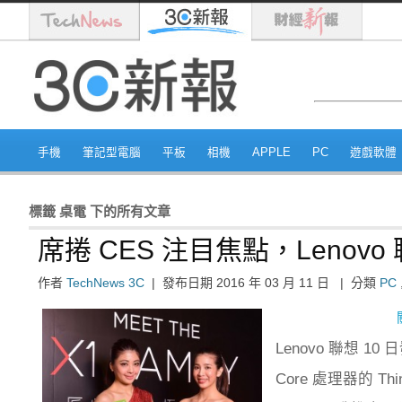
手機
筆記型電腦
平板
相機
APPLE
PC
遊戲軟體
標籤
桌電
下的所有文章
席捲 CES 注目焦點，Lenovo 聯
作者
TechNews 3C
|
發布日期
2016 年 03 月 11 日
|
分類
PC
Lenovo 聯想 10
Core 處理器的 Th