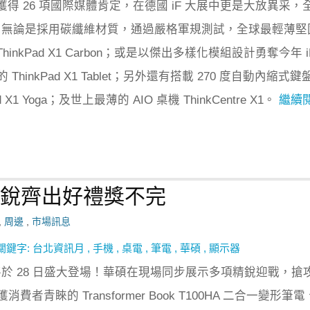
即獲得 26 項國際媒體肯定，在德國 iF 大展中更是大放異采，
大獎！無論是採用碳纖維材質，通過嚴格軍規測試，全球最輕薄堅
ThinkPad X1 Carbon；或是以傑出多樣化模組設計勇奪今年 i
hinkPad X1 Tablet；另外還有搭載 270 度自動內縮式鍵
 X1 Yoga；及世上最薄的 AIO 桌機 ThinkCentre X1。
繼續
精銳齊出好禮獎不完
,
周邊
,
市場訊息
關鍵字:
台北資訊月
,
手機
,
桌電
,
筆電
,
華碩
,
顯示器
月將於 28 日盛大登場！華碩在現場同步展示多項精銳迎戰，搶
者青睞的 Transformer Book T100HA 二合一變形筆電