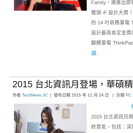
Family，甫推出
獲頒 iF 設計
的 14 吋商務筆電 
設計最高肯定金獎的 T
翻轉筆電 ThinkPad
讀..
2015 台北資訊月登場，華碩
作者
TechNews 3C
|
發布日期
2015 年 11 月 24 日
|
分類
PC
2015 台北資訊
終買氣，包括：深獲消費