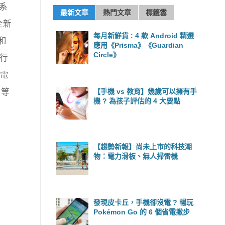
業系
最新文章
熱門文章
標籤雲
全新
每月新鮮貨 : 4 款 Android 精選
，和
應用《Prisma》《Guardian
Circle》
 行
 電
【手機 vs 教育】幾歲可以擁有手
 等
機 ? 為孩子評估的 4 大要點
【趨勢新報】尚未上市的科技潮
物：電力滑板、無人掃雷機
發現皮卡丘，手機卻沒電 ? 暢玩
Pokémon Go 的 6 個省電撇步