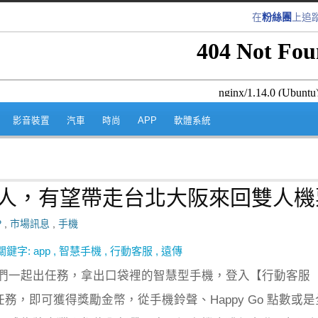
在
粉絲團
上追
跳至內容區
影音裝置
汽車
時尚
APP
軟體系統
金獵人，有望帶走台北大阪來回雙人機
P
,
市場訊息
,
手機
關鍵字:
app
,
智慧手機
,
行動客服
,
遠傳
們一起出任務，拿出口袋裡的智慧型手機，登入【行動客服
任務，即可獲得獎勵金幣，從手機鈴聲、Happy Go 點數或是