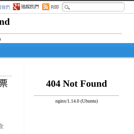
蹤我們
票
全