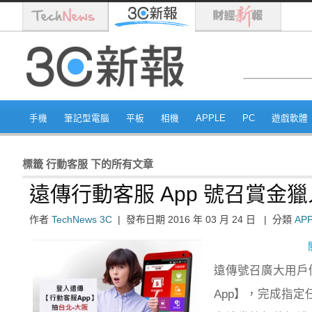
手機
筆記型電腦
平板
相機
APPLE
PC
遊戲軟體
標籤
行動客服
下的所有文章
遠傳行動客服 App 號召賞
作者
TechNews 3C
|
發布日期
2016 年 03 月 24 日
|
分類
AP
遠傳號召廣大用戶
App】，完成指定