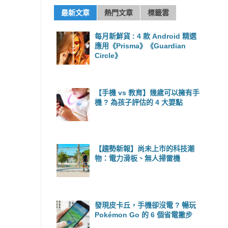
最新文章
熱門文章
標籤雲
每月新鮮貨 : 4 款 Android 精選
應用《Prisma》《Guardian
Circle》
【手機 vs 教育】幾歲可以擁有手
機 ? 為孩子評估的 4 大要點
【趨勢新報】尚未上市的科技潮
物：電力滑板、無人掃雷機
發現皮卡丘，手機卻沒電 ? 暢玩
Pokémon Go 的 6 個省電撇步