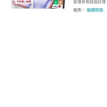
家禮券等超值好禮
機票。
繼續閱讀..