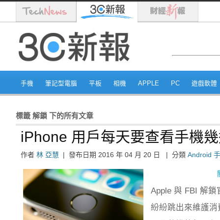
手機
筆記型電腦
平板
相機
APPLE
PC
遊戲軟體
標籤
解鎖
下的所有文章
iPhone 用戶每天要查看手機幾
作者
林 亞慧
|
發布日期
2016 年 04 月 20 日
|
分類
Android 
Apple 與 F
紛紛跳出來維護消