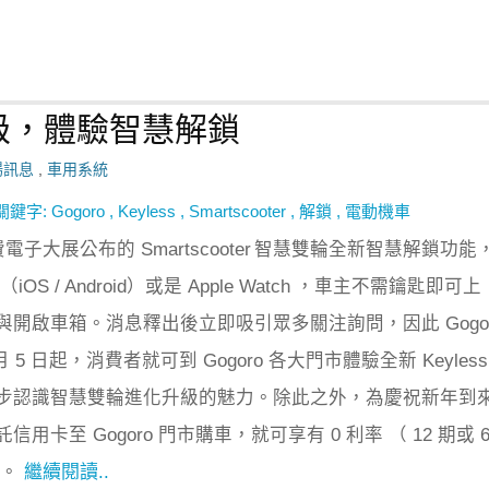
進化升級，體驗智慧解鎖
場訊息
,
車用系統
關鍵字:
Gogoro
,
Keyless
,
Smartscooter
,
解鎖
,
電動機車
電子大展公布的 Smartscooter
智慧雙輪全新智慧解鎖功能
OS / Android）或是 Apple Watch ，車主不需鑰匙即可上
開啟車箱。消息釋出後立即吸引眾多關注詢問，因此 Gogor
 月 5 日起，消費者就可到 Gogoro 各大門市體驗全新 Keyless
步認識智慧雙輪進化升級的魅力。除此之外，為慶祝新年到
用卡至 Gogoro 門市購車，就可享有 0 利率 （ 12 期或 
惠。
繼續閱讀..