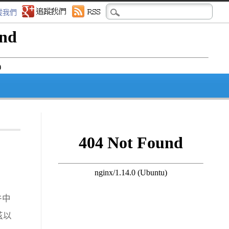
蹤我們
件中
茲以