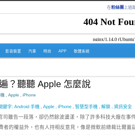
在
粉絲團
上追
跳至內容區
影音裝置
汽車
時尚
APP
軟體系統
遍？聽聽 Apple 怎麼說
手機
,
Apple
,
iPhone
關鍵字:
Android 手機
,
Apple
,
iPhone
,
智慧型手機
,
解鎖
,
資訊安全
BI 解鎖官司雖告一段落，卻仍然餘波盪漾，除了許多科技大廠在事
費者的權益外，也有人持相反意見，像是微軟前總裁比爾蓋