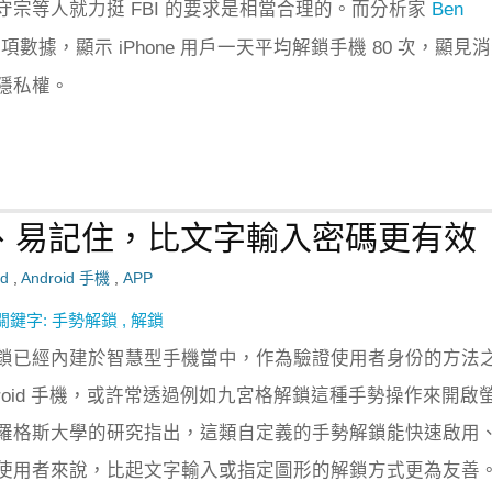
守宗等人就力挺 FBI 的要求是相當合理的。而分析家
Ben
數據，顯示 iPhone 用戶一天平均解鎖手機 80 次，顯見
隱私權。
、易記住，比文字輸入密碼更有效
id
,
Android 手機
,
APP
關鍵字:
手勢解鎖
,
解鎖
鎖已經內建於智慧型手機當中，作為驗證使用者身份的方法
droid 手機，或許常透過例如九宮格解鎖這種手勢操作來開啟
羅格斯大學的研究指出，這類自定義的手勢解鎖能快速啟用
使用者來說，比起文字輸入或指定圖形的解鎖方式更為友善