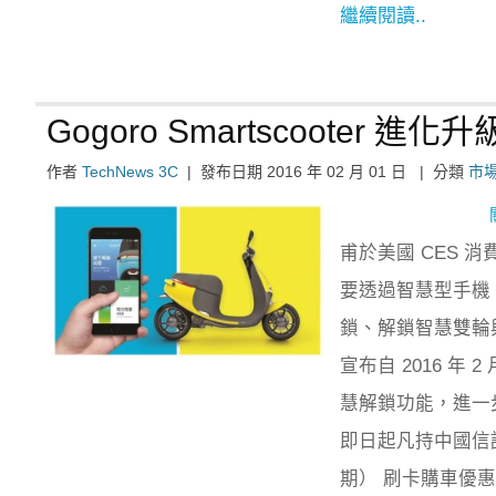
繼續閱讀..
Gogoro Smartscooter 
作者
TechNews 3C
|
發布日期
2016 年 02 月 01 日
|
分類
市
甫於美國 CES 消費
要透過智慧型手機 （i
鎖、解鎖智慧雙輪與
宣布自 2016 年 2
慧解鎖功能，進一
即日起凡持中國信託信
期） 刷卡購車優