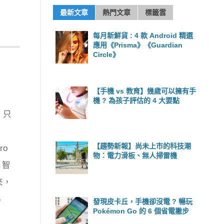
最新文章
熱門文章
標籤雲
每月新鮮貨 : 4 款 Android 精選
應用《Prisma》《Guardian
Circle》
【手機 vs 教育】幾歲可以擁有手
機 ? 為孩子評估的 4 大要點
，只
【趨勢新報】尚未上市的科技潮
o
物：電力滑板、無人掃雷機
 智
來，
6
發現皮卡丘，手機卻沒電 ? 暢玩
Pokémon Go 的 6 個省電撇步