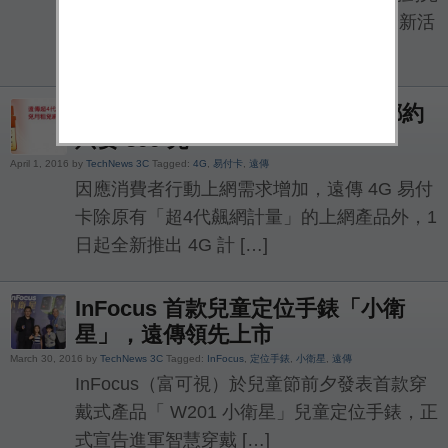
整貼心禮遇方案，同時，季季也會推出最新活
動，繼 2 月份推出全新 […]
遠傳 4G 易付卡，上網吃到飽免綁約
只要 899 元
April 1, 2016 by
TechNews 3C
Tagged:
4G
,
易付卡
,
遠傳
因應消費者行動上網需求增加，遠傳 4G 易付
卡除原有「超4代飆網計量」的上網產品外，1
日起全新推出 4G 計 […]
InFocus 首款兒童定位手錶「小衛
星」，遠傳領先上市
March 30, 2016 by
TechNews 3C
Tagged:
InFocus
,
定位手錶
,
小衛星
,
遠傳
InFocus（富可視）於兒童節前夕發表首款穿
戴式產品「 W201 小衛星」兒童定位手錶，正
式宣告進軍智慧穿戴 […]