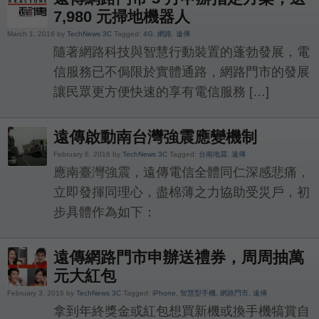
7,980 元掃地機器人
March 1, 2016 by
TechNews 3C
Tagged:
4G
,
網路
,
遠傳
隨著網路科技與智慧行動裝置的蓬勃發展，電
信服務已不侷限於實體通路，網路門市的發展
讓民眾更方便快速的享有電信服務 […]
遠傳啟動南台灣強震應變機制
February 6, 2016 by
TechNews 3C
Tagged:
台南地震
,
遠傳
應南臺灣強震，遠傳電信全體同仁深感悲痛，
立即發揮同理心，盡棉薄之力協助受災戶，初
步具體作為如下：
遠傳網路門市申辦送禮券，周周抽萬
元大紅包
February 3, 2016 by
TechNews 3C
Tagged:
iPhone
,
智慧型手機
,
網路門市
,
遠傳
拿到年終獎金或紅包想買新機或換手機犒賞自