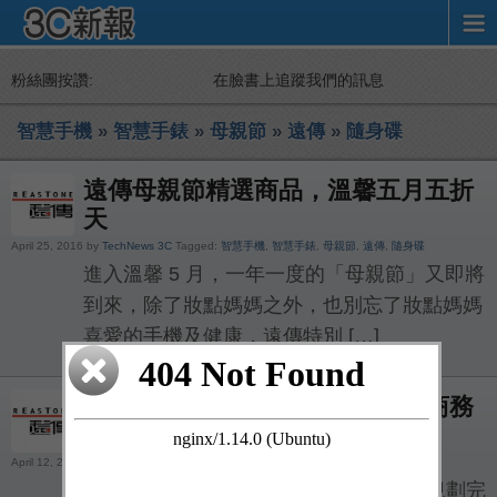
粉絲團按讚:
在臉書上追蹤我們的訊息
智慧手機
»
智慧手錶
»
母親節
»
遠傳
»
隨身碟
遠傳母親節精選商品，溫馨五月五折
天
April 25, 2016 by
TechNews 3C
Tagged:
智慧手機
,
智慧手錶
,
母親節
,
遠傳
,
隨身碟
進入溫馨 5 月，一年一度的「母親節」又即將
到來，除了妝點媽媽之外，也別忘了妝點媽媽
喜愛的手機及健康，遠傳特別 […]
遠傳白金會員全新入會禮，滿足商務
尊榮 VIP 禮遇
April 12, 2016 by
TechNews 3C
Tagged:
VIP
,
白金會員
,
遠傳
遠傳白金會員針對各種生活型態的 VIP 規劃完