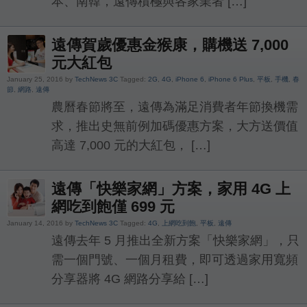
本、南韓，遠傳積極與各家業者 […]
遠傳賀歲優惠金猴康，購機送 7,000
元大紅包
January 25, 2016 by
TechNews 3C
Tagged:
2G
,
4G
,
iPhone 6
,
iPhone 6 Plus
,
平板
,
手機
,
春
節
,
網路
,
遠傳
農曆春節將至，遠傳為滿足消費者年節換機需
求，推出史無前例加碼優惠方案，大方送價值
高達 7,000 元的大紅包， […]
遠傳「快樂家網」方案，家用 4G 上
網吃到飽僅 699 元
January 14, 2016 by
TechNews 3C
Tagged:
4G
,
上網吃到飽
,
平板
,
遠傳
遠傳去年 5 月推出全新方案「快樂家網」，只
需一個門號、一個月租費，即可透過家用寬頻
分享器將 4G 網路分享給 […]