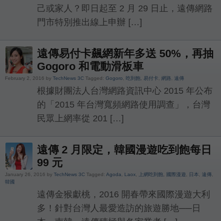
己或家人？即日起至 2 月 29 日止，遠傳網路
門市特別推出線上申辦 […]
遠傳易付卡飆網新年多送 50%，再抽
Gogoro 和電動滑板車
February 2, 2016 by
TechNews 3C
Tagged:
Gogoro
,
吃到飽
,
易付卡
,
網路
,
遠傳
根據財團法人台灣網路資訊中心 2015 年公布
的「2015 年台灣寬頻網路使用調查」，台灣
民眾上網率從 201 […]
遠傳 2 月限定，韓國漫遊吃到飽每日
99 元
January 26, 2016 by
TechNews 3C
Tagged:
Agoda
,
Laox
,
上網吃到飽
,
國際漫遊
,
日本
,
遠傳
,
韓國
遠傳金猴獻桃，2016 開春帶來國際漫遊大利
多！針對台灣人最愛造訪的旅遊勝地──日