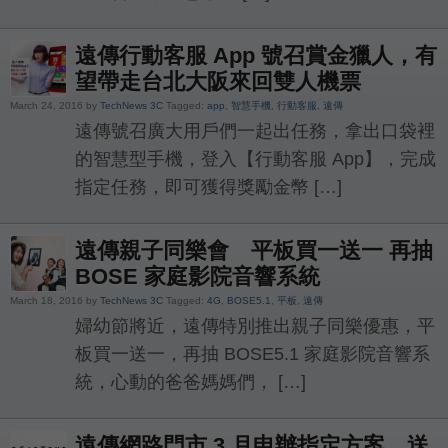
遠傳行動客服 App 號召賞金獵人，有
望帶走台北大阪來回雙人機票
March 24, 2016 by
TechNews 3C
Tagged:
app
,
智慧手機
,
行動客服
,
遠傳
遠傳號召廣大用戶們一起出任務，拿出口袋裡
的智慧型手機，登入【行動客服 App】，完成
指定任務，即可獲得獎勵金幣 […]
遠傳親子同樂會 平板買一送一 再抽
BOSE 家庭影院音響系統
March 18, 2016 by
TechNews 3C
Tagged:
4G
,
BOSE5.1
,
平板
,
遠傳
婦幼節將近，遠傳特別推出親子同樂優惠，平
板買一送一，再抽 BOSE5.1 家庭影院音響系
統，心動的爸爸媽媽們， […]
遠傳網路門市 3 月申辦指定方案，送