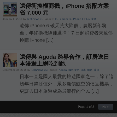
遠傳衝換機商機，iPhone 搭配方案
省 7,000 元
January 6, 2016 by
TechNews 3C
Tagged:
4G
,
iPhone 6
,
iPhone 6 Plus
,
遠傳
遠傳 iPhone 6 破天荒大降價，農曆新年將
至，年終換機絕佳選擇！7 日起消費者來遠傳
換購 iPhone […]
遠傳與 Agoda 跨界合作，訂房送日
本漫遊上網吃到飽
December 30, 2015 by
TechNews 3C
Tagged:
Agoda
,
國際漫遊
,
日本
,
網路
,
遠傳
日本一直是國人最愛的旅遊國家之一，除了這
幾年日幣貶值外，眾多廉價航空的便宜機票，
更讓去日本旅遊成為最流行的全民 […]
Page 1 of 2
Next