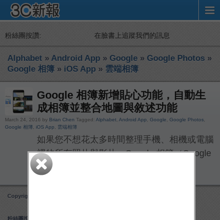
粉絲團按讚:
在臉書上追蹤我們的訊息
Alphabet
»
Android App
»
Google
»
Google Photos
»
Google 相簿
»
iOS App
»
雲端相簿
Google 相簿新增貼心功能，自動生
成相簿並整合地圖與敘述功能
March 24, 2016 by
Brian Chen
Tagged:
Alphabet
,
Android App
,
Google
,
Google Photos
,
Google 相簿
,
iOS App
,
雲端相簿
如果您不想花太多時間整理手機、相機或電腦
裡的所有照片與影片，Google 相簿（Google
Photos）會 […]
Copyright 3C 新報
Obox Mobile Framework
created by Obox Design
粉絲團按讚: