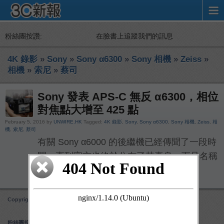
粉絲團按讚:
在臉書上追蹤我們的訊息
4K 錄影
»
Sony
»
Sony α6300
»
Sony 相機
»
Zeiss
»
相機
»
索尼
»
蔡司
Sony 發表 APS-C 無反 α6300，相位
對焦點大增至 425 點
February 5, 2016 by
UNWIRE.HK
Tagged:
4K 錄影
,
Sony
,
Sony α6300
,
Sony 相機
,
Zeiss
,
相
機
,
索尼
,
蔡司
有關 Sony α6000 的後繼機已經傳聞了一段時
間，直到官方也終於公布了其真身，而且名稱
也已經確定為 α6 […]
Copyright 3C 新報
Obox Mobile Framework
created by Obox Design
粉絲團按讚: