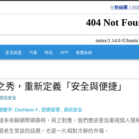
在
粉絲團
上追
跳至內容區
影音裝置
汽車
時尚
APP
軟體系統
的後起之秀，重新定義「安全與便捷」
資訊安全
關鍵字:
Dashlane 4
,
密碼管理
,
資訊安全
越多依賴網際網路時，與之對應，我們應該更加重視個人隱
個老生常談的話題，也是一片相對冷靜的市場。