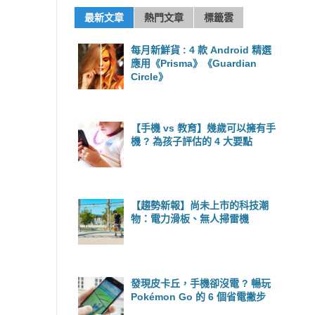
最新文章
熱門文章
標籤雲
每月新鮮貨 : 4 款 Android 精選
應用《Prisma》《Guardian
Circle》
【手機 vs 教育】幾歲可以擁有手
機 ? 為孩子評估的 4 大要點
【趨勢新報】尚未上市的科技潮
物：電力滑板、無人掃雷機
發現皮卡丘，手機卻沒電 ? 暢玩
Pokémon Go 的 6 個省電撇步