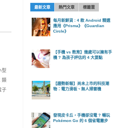
最新文章
熱門文章
標籤雲
每月新鮮貨 : 4 款 Android 精選
應用《Prisma》《Guardian
Circle》
【手機 vs 教育】幾歲可以擁有手
機 ? 為孩子評估的 4 大要點
小型
 類
【趨勢新報】尚未上市的科技潮
物：電力滑板、無人掃雷機
電子
發現皮卡丘，手機卻沒電 ? 暢玩
Pokémon Go 的 6 個省電撇步