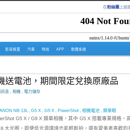
在
粉絲團
上追
跳至內容區
影音裝置
汽車
時尚
APP
軟體系統
9 X 購機送電池，期間限定兌換原廠品
場訊息
,
相機
,
電力儲存
ANON NB-13L
,
G5 X
,
G9 X
,
PowerShot
,
相機電池
,
類單眼
werShot G5 X / G9 X 類單相機，其中 G5 X 搭載專業規格，
1.8 大光圈，即便低光源環境也能輕鬆拍，還有愛美者喜歡的