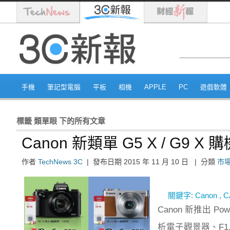
手機
筆記型電腦
平板
相機
APPLE
PC
遊戲軟體
標籤
類單眼
下的所有文章
Canon 新類單 G5 X / G
作者
TechNews 3C
|
發布日期
2015 年 11 月 10 日
|
分類
市
關鍵字:
Canon
,
C
Canon 新推出 Po
析電子觀景器、F