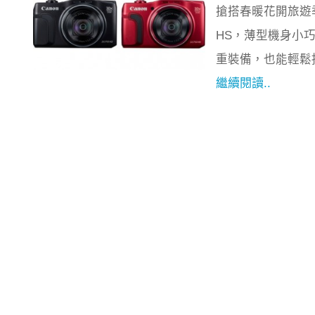
搶搭春暖花開旅遊季，C
HS，薄型機身小
重裝備，也能輕鬆
繼續閱讀..