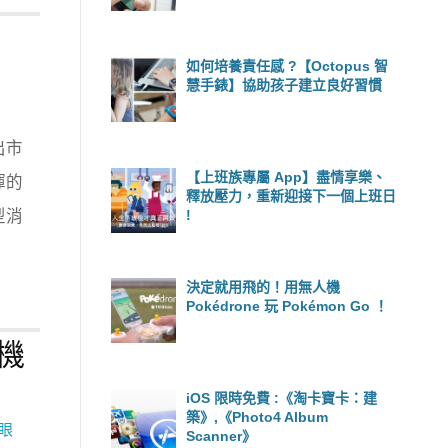
如何培養責任感 ?【Octopus 智
慧手錶】協助孩子建立良好習慣
出市
【上班族專屬 App】盡情享樂、
揮的
釋放壓力，重新迎接下一個上班日
!
型消
決定就用飛的！用無人機
Pokédrone 玩 Pokémon Go ！
相機
iOS 限時免費 :《淘卡寶卡：建
築》,《Photo4 Album
眼
Scanner》