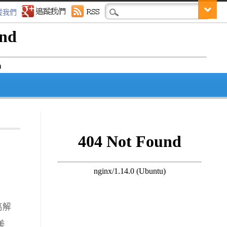
蹤我們
高解
美