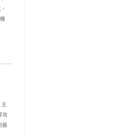
式、
購機
，主
等效
感測器