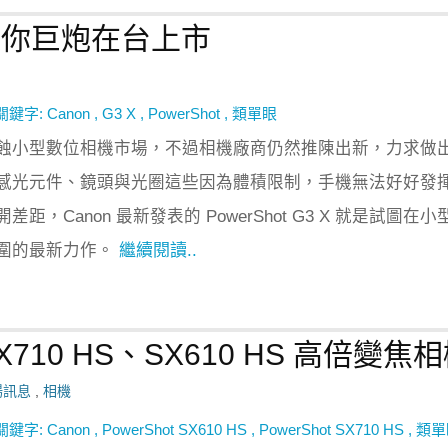
 迷你巨炮在台上市
關鍵字:
Canon
,
G3 X
,
PowerShot
,
類單眼
蝕小型數位相機市場，不過相機廠商仍然推陳出新，力求做
感光元件、鏡頭與光圈這些因為體積限制，手機無法好好發
距，Canon 最新發表的 PowerShot G3 X 就是試圖在小
圍的最新力作。
繼續閱讀..
X710 HS、SX610 HS 高倍變焦
場訊息
,
相機
關鍵字:
Canon
,
PowerShot SX610 HS
,
PowerShot SX710 HS
,
類單