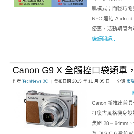
肌模式；而輕巧隨身
NFC 連結 And
優惠，活動期間內
繼續閱讀..
Canon G9 X 全觸控口袋
作者
TechNews 3C
|
發布日期
2015 年 11 月 05 日
|
分類
市
Canon 新推出
打復古風格機身設
焦距 28 – 84mm
及 DIGIC 6