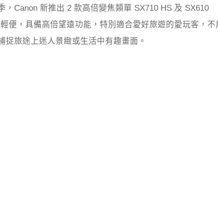
anon 新推出 2 款高倍變焦類單 SX710 HS 及 SX610
巧輕便，具備高倍望遠功能，特別適合愛好旅遊的愛玩客，不
捕捉旅途上迷人景緻或生活中有趣畫面。