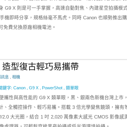
 G9 X 則是可一手掌握，高速自動對焦、內建星空拍攝模
roid 手機即時分享，規格絲毫不馬虎。同時 Canon 也順勢推出
可免費兌換原廠相機電池。
類單，造型復古輕巧易攜帶
場訊息
,
相機
關鍵字:
Canon
,
G9 X
,
PowerShot
,
類單眼
兼具便攜性與高性能的 G9 X 類單眼，黑、銀兩色新機台灣上市
計、全觸控操作、輕巧易攜。搭載 3 倍光學變焦鏡頭，擁有
、f/2.0 大光圈，結合 1 吋 2,020 萬像素大感光 CMOS 影像
 數位影像處理器，可輕鬆穿梭黑夜拍攝或低光源環境拍攝。