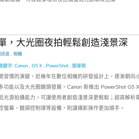
G5 X 類單，大光圈夜拍輕鬆創造淺景深
場訊息
,
相機
關鍵字:
Canon
,
G5 X
,
PowerShot
,
類單眼
閒習慣的演變，近幾年在數位相機的研發設計上，逐漸朝向
能以及大光圈鏡頭發展。Canon 新推出 PowerShot G5 X
低光源拍攝能力，可讓使用者創造淺景深更輕鬆；超高解析
控螢幕、鏡頭控制環等設備，則讓攝影操作更加順手。