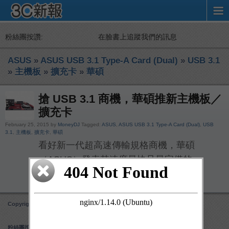
粉絲團按讚:
在臉書上追蹤我們的訊息
ASUS
»
ASUS USB 3.1 Type-A Card (Dual)
»
USB 3.1
»
主機板
»
擴充卡
»
華碩
搶 USB 3.1 商機，華碩推新主機板／
擴充卡
February 25, 2015 by
MoneyDJ
Tagged:
ASUS
,
ASUS USB 3.1 Type-A Card (Dual)
,
USB
3.1
,
主機板
,
擴充卡
,
華碩
看好新一代超高速傳輸規格商機，華碩
（ASUS）發表其速度最快且最完備的
SuperSpeed+ USB 3.1 […]
Copyright 3C 新報
Obox Mobile Framework
created by Obox Design
粉絲團按讚: