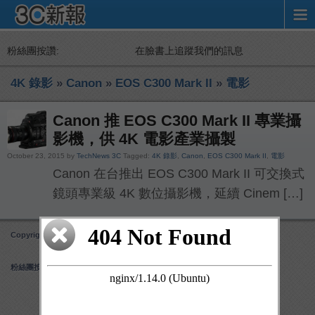
粉絲團按讚:
在臉書上追蹤我們的訊息
4K 錄影
»
Canon
»
EOS C300 Mark II
»
電影
Canon 推 EOS C300 Mark II 專業攝
影機，供 4K 電影產業攝製
October 23, 2015 by
TechNews 3C
Tagged:
4K 錄影
,
Canon
,
EOS C300 Mark II
,
電影
Canon 在台推出 EOS C300 Mark II 可交換式
鏡頭專業級 4K 數位攝影機，延續 Cinem […]
Copyright 3C 新報
Obox Mobile Framework
created by Obox Design
粉絲團按讚: