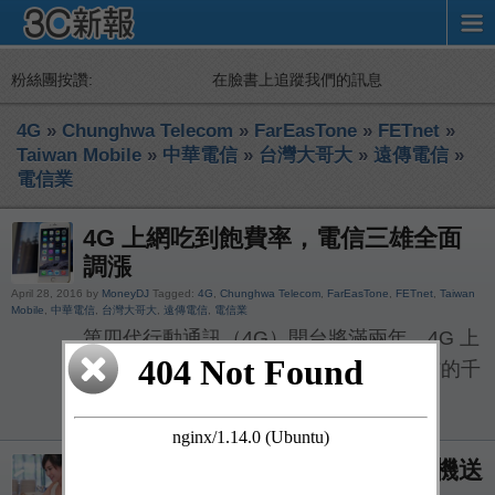
粉絲團按讚:
在臉書上追蹤我們的訊息
4G
»
Chunghwa Telecom
»
FarEasTone
»
FETnet
»
Taiwan Mobile
»
中華電信
»
台灣大哥大
»
遠傳電信
»
電信業
4G 上網吃到飽費率，電信三雄全面
調漲
April 28, 2016 by
MoneyDJ
Tagged:
4G
,
Chunghwa Telecom
,
FarEasTone
,
FETnet
,
Taiwan
Mobile
,
中華電信
,
台灣大哥大
,
遠傳電信
,
電信業
第四代行動通訊（4G）開台將滿兩年，4G 上
網吃到飽確定將漲價不退場，繼中華電信的千
元吃到飽退場後，台灣大哥大 […]
【2016 台北春電展】遠傳指定手機送