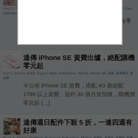
無線充電板組，再抽 HTC Vive
April 12, 2016 by
TechNews 3C
Tagged:
2016 台北春電展
,
FarEasTone
,
FETnet
,
HTC Vive
,
Implosion
,
Xbox One
,
聚爆
,
蘋果
,
遠傳電信
,
電信業
上半年度最大規模資訊會展「2016 台北春季
電腦展」將於本周（4 月 14 日至 4 月 18
日，共 5 天 […]
遠傳 iPhone SE 資費出爐，絕配購機
零元起
April 1, 2016 by
中央社
Tagged:
Apple
,
FarEasTone
,
FETnet
,
iPhone SE
,
蘋果
,
遠傳電信
,
電
信業
今公布 iPhone SE 資費，搭配 4G 新絕配
1799 以上資費、簽約 30 個月並預繳，購機價
零元起 […]
遠傳週日配件下殺 5 折，一連四週有
好康
March 4, 2016 by
TechNews 3C
Tagged:
FarEasTone
,
FETnet
,
保護貼
,
充電器
,
手機殼
,
耳機
,