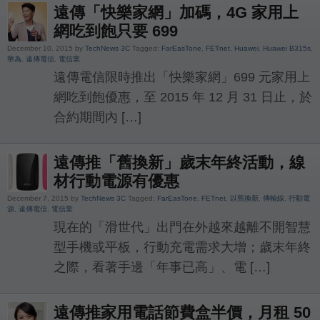
遠傳「快樂家網」加碼，4G 家用上
網吃到飽只要 699
December 10, 2015 by
TechNews 3C
Tagged:
FarEasTone
,
FETnet
,
Huawei
,
Huawei B315s
,
華為
,
遠傳電信
,
電信業
遠傳電信限時推出「快樂家網」699 元家用上
網吃到飽優惠，至 2015 年 12 月 31 日止，於
合約期間內 […]
遠傳推「舊換新」歲末年終活動，線
材行動電源有優惠
December 7, 2015 by
TechNews 3C
Tagged:
FarEasTone
,
FETnet
,
以舊換新
,
傳輸線
,
行動電
源
,
遠傳電信
,
電信業
現在的「滑世代」出門在外越來越離不開智慧
型手機或平板，行動充電需求大增；歲末年終
之際，看著手邊「年事已高」、電 […]
遠傳推家用電話節費盒半價，月租 50