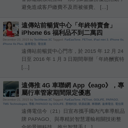
避免造成客戶繳費不及而被催費、 […]
遠傳站前暢貨中心「年終特賣會」
iPhone 6s 福利品不到二萬四
December 23, 2015 by
TechNews 3C
Tagged:
FarEasTone
,
FETnet
,
iPad mini 3
,
iPhone 6s
,
iPhone 6s Plus
,
遠傳電信
,
電信業
遠傳站前暢貨中心門市，於 2015 年 12 月 24
日至 2016 年 1 月 3 日期間舉辦「年終酬賓特
[…]
遠傳推 4G 車聯網 App《eago》，專
屬行車管家期間限定優惠
December 21, 2015 by
TechNews 3C
Tagged:
FarEasTone
,
FETnet
,
GOLiFE
,
PAPAGO
,
TMS Technologies
,
導航 PAPAGO! by GOLiFE
,
景翊科技
,
研鼎崧圖
,
車聯網
,
遠傳電信
,
電信業
遠傳電信今（21）日宣布攜手國內汽車導航品
牌 PAPAGO、與專精於智慧運輸相關技術整
合的景翊科技，推出智慧手 […]