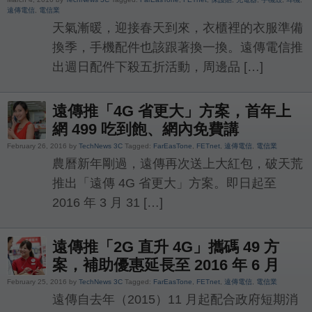
遠傳電信
,
電信業
天氣漸暖，迎接春天到來，衣櫃裡的衣服準備
換季，手機配件也該跟著換一換。遠傳電信推
出週日配件下殺五折活動，周邊品 […]
遠傳推「4G 省更大」方案，首年上
網 499 吃到飽、網內免費講
February 26, 2016 by
TechNews 3C
Tagged:
FarEasTone
,
FETnet
,
遠傳電信
,
電信業
農曆新年剛過，遠傳再次送上大紅包，破天荒
推出「遠傳 4G 省更大」方案。即日起至
2016 年 3 月 31 […]
遠傳推「2G 直升 4G」攜碼 49 方
案，補助優惠延長至 2016 年 6 月
February 25, 2016 by
TechNews 3C
Tagged:
FarEasTone
,
FETnet
,
遠傳電信
,
電信業
遠傳自去年（2015）11 月起配合政府短期消