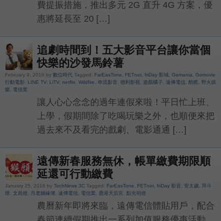
費提振措施，推出多元 2G 直升 4G 方案，優
惠將延長至 20 […]
追劇時間到！五大影音平台讓你當個
快樂的沙發馬鈴薯
February 9, 2016 by
數位時代
Tagged:
FarEasTone
,
FETnet
,
friDay 影城
,
Gamania
,
Gomovie
行動電影
,
LINE TV
,
LiTV
,
netflix
,
Wildfire
,
串流影音
,
德利影視
,
遊戲橘子
,
遠傳電信
,
酷瞧
,
野火娛
樂
,
電信業
讓人心心念念的過年連假來啦！平日忙上班、
上學，假期間除了吃喝玩樂之外，也順便來把
過去來不及看完的戲劇、電影通通 […]
遠傳新春服務無休，帳單繳費期限順
延還可行動繳費
January 25, 2016 by
TechNews 3C
Tagged:
FarEasTone
,
FETnet
,
friDay 影音
,
安太歲
,
拜斗
燈
,
文昌燈
,
月老姻緣簿
,
遠傳電信
,
電信業
,
鹿港天后宮
,
點光明燈
農曆新年即將來臨，遠傳電信體貼用戶，配合
春節連續假期推出一系列加值服務優惠活動，