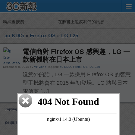
粉絲團按讚:
在臉書上追蹤我們的訊息
au KDDi
»
Firefox OS
»
LG L25
電信商對 Firefox OS 感興趣，LG 一
款新機將在日本上市
December 8, 2014 by
VR-Zone
Tagged:
au KDDi
,
Firefox OS
,
LG L25
沒意外的話，LG 一款採用 Firefox OS 的智慧
型手機將會在 2015 年初登場。LG 將與日本
電信商 […]
Copyright 3C 新報
Obox Mobile Framework
created by Obox Design
粉絲團按讚: