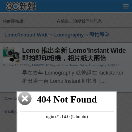
粉絲團按讚:
在臉書上追蹤我們的訊息
Lomo’Instant Wide
»
Lomography
»
即拍即印
Lomo 推出全新 Lomo’Instant Wide
即拍即印相機，相片紙大兩倍
October 16, 2015 by
UNWIRE.HK
Tagged:
Lomo’Instant Wide
,
Lomography
,
即拍即印
早在去年 Lomography 就曾經在 Kickstarter
推出過一台 Lomo’Instant 即拍即 […]
Copyright 3C 新報
Obox Mobile Framework
created by Obox Design
粉絲團按讚: