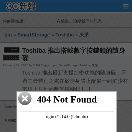
粉絲團按讚:
在臉書上追蹤我們的訊息
pin
»
SmartStorage
»
Toshiba
»
東芝
Toshiba 推出搭載數字按鍵鎖的隨身
碟
February 22, 2015 by
DAVI
Tagged:
pin
,
SmartStorage
,
Toshiba
,
東芝
Toshiba 推出最新支援加密功能的隨身碟，不
過其最特別之處在於隨身碟上配備一組鮮少在
市場上見到的數字按鍵鎖 […]
Copyright 3C 新報
Obox Mobile Framework
created by Obox Design
粉絲團按讚: