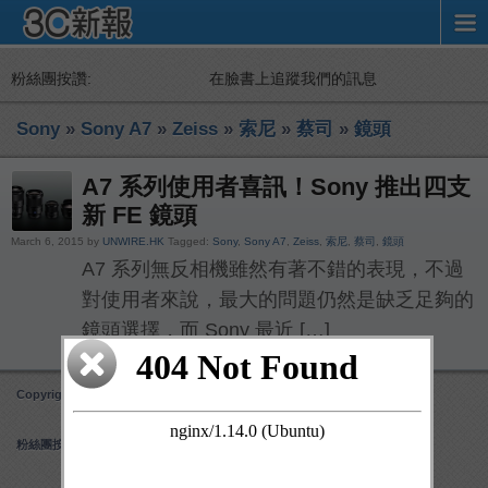
粉絲團按讚:
在臉書上追蹤我們的訊息
Sony
»
Sony A7
»
Zeiss
»
索尼
»
蔡司
»
鏡頭
A7 系列使用者喜訊！Sony 推出四支
新 FE 鏡頭
March 6, 2015 by
UNWIRE.HK
Tagged:
Sony
,
Sony A7
,
Zeiss
,
索尼
,
蔡司
,
鏡頭
A7 系列無反相機雖然有著不錯的表現，不過
對使用者來說，最大的問題仍然是缺乏足夠的
鏡頭選擇，而 Sony 最近 […]
Copyright 3C 新報
Obox Mobile Framework
created by Obox Design
粉絲團按讚: