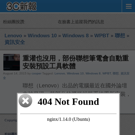
粉絲團按讚:
在臉書上追蹤我們的訊息
Lenovo
»
Windows 10
»
Windows 8
»
WPBT
»
聯想
»
資訊安全
重灌也沒用，部份聯想筆電會自動重
安裝預設工具軟體
August 14, 2015 by
cooper
Tagged:
Lenovo
,
Windows 10
,
Windows 8
,
WPBT
,
聯想
,
資訊安
全
聯想（Lenovo）出品的電腦最近在國外論壇
中被發現，其部分的機種就算系統重新安裝，
也會自動重新下載並安裝預設 […]
Copyright 3C 新報
Obox Mobile Framework
created by Obox Design
粉絲團按讚: