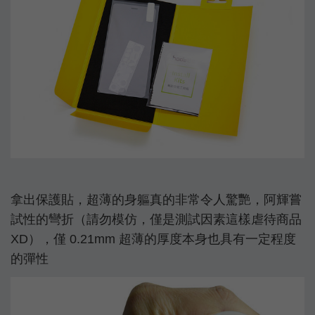
拿出保護貼，超薄的身軀真的非常令人驚艷，阿輝嘗
試性的彎折（請勿模仿，僅是測試因素這樣虐待商品
XD），僅 0.21mm 超薄的厚度本身也具有一定程度
的彈性