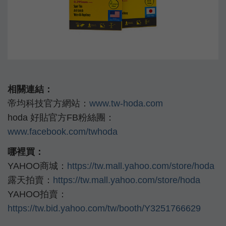
相關連結：
帝均科技官方網站：
www.tw-hoda.com
hoda 好貼官方FB粉絲團：
www.facebook.com/twhoda
哪裡買：
YAHOO商城：
https://tw.mall.yahoo.com/store/hoda
露天拍賣：
https://tw.mall.yahoo.com/store/hoda
YAHOO拍賣：
https://tw.bid.yahoo.com/tw/booth/Y3251766629