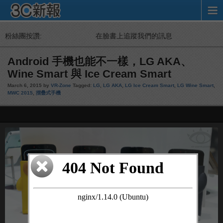
粉絲團按讚:
在臉書上追蹤我們的訊息
Android 手機也能不一樣，LG AKA、
Wine Smart 與 Ice Cream Smart
March 6, 2015 by
VR-Zone
Tagged:
LG
,
LG AKA
,
LG Ice Cream Smart
,
LG Wine Smart
,
MWC 2015
,
摺疊式手機