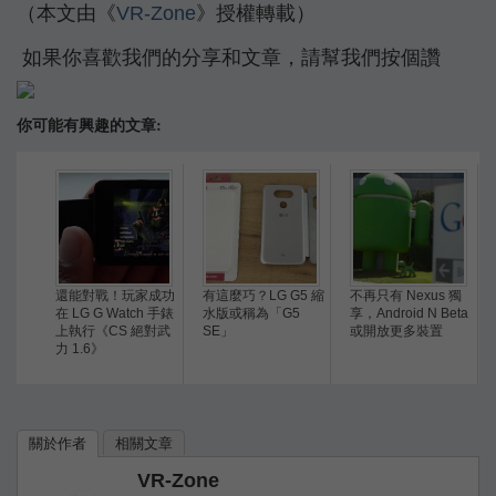
（本文由《
VR-Zone
》授權轉載）
如果你喜歡我們的分享和文章，請幫我們按個讚
你可能有興趣的文章:
還能對戰！玩家成功
有這麼巧？LG G5 縮
不再只有 Nexus 獨
在 LG G Watch 手錶
水版或稱為「G5
享，Android N Beta
上執行《CS 絕對武
SE」
或開放更多裝置
力 1.6》
關於作者
相關文章
VR-Zone