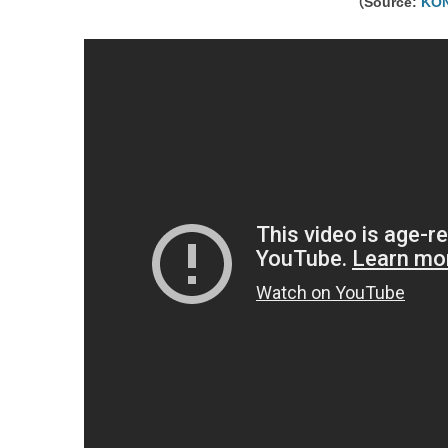
（Source:
KON