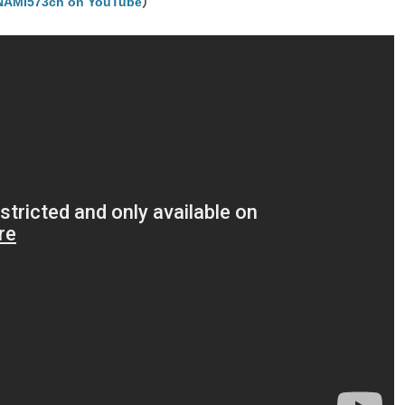
AMI573ch on YouTube
）