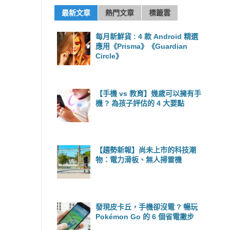
最新文章
熱門文章
標籤雲
每月新鮮貨 : 4 款 Android 精選
應用《Prisma》《Guardian
Circle》
【手機 vs 教育】幾歲可以擁有手
機 ? 為孩子評估的 4 大要點
【趨勢新報】尚未上市的科技潮
物：電力滑板、無人掃雷機
發現皮卡丘，手機卻沒電 ? 暢玩
Pokémon Go 的 6 個省電撇步