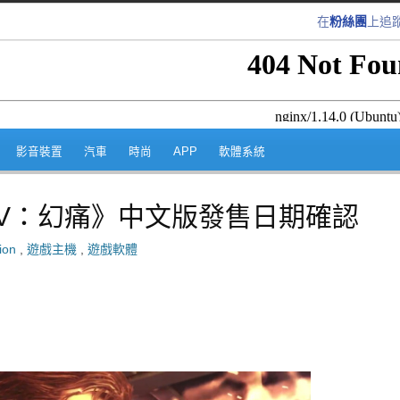
在
粉絲團
上追
跳至內容區
影音裝置
汽車
時尚
APP
軟體系統
V：幻痛》中文版發售日期確認
ion
,
遊戲主機
,
遊戲軟體