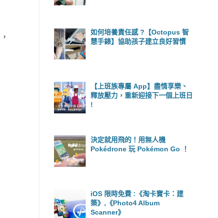
如何培養責任感 ?【Octopus 智
容，
慧手錶】協助孩子建立良好習慣
【上班族專屬 App】盡情享樂、
釋放壓力，重新迎接下一個上班日
!
決定就用飛的！用無人機
Pokédrone 玩 Pokémon Go ！
iOS 限時免費 :《淘卡寶卡：建
築》,《Photo4 Album
Scanner》