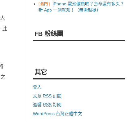
iPhone 電池健康嗎？壽命還有多久？
[ 熱門 ]
新 App 一測就知！（無需越獄）
人
。此
FB 粉絲團
發
將
其它
工之
登入
文章
RSS
訂閱
迴響
RSS
訂閱
WordPress 台灣正體中文