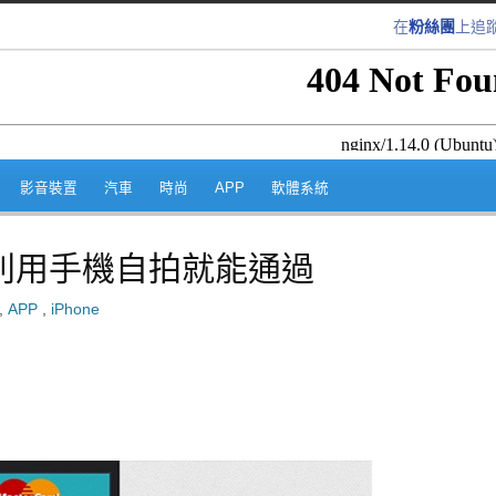
在
粉絲團
上追
跳至內容區
影音裝置
汽車
時尚
APP
軟體系統
利用手機自拍就能通過
,
APP
,
iPhone