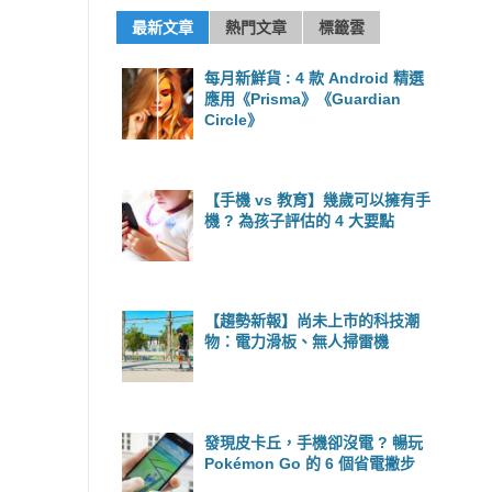
最新文章
熱門文章
標籤雲
每月新鮮貨 : 4 款 Android 精選
應用《Prisma》《Guardian
Circle》
【手機 vs 教育】幾歲可以擁有手
機 ? 為孩子評估的 4 大要點
【趨勢新報】尚未上市的科技潮
物：電力滑板、無人掃雷機
發現皮卡丘，手機卻沒電 ? 暢玩
Pokémon Go 的 6 個省電撇步