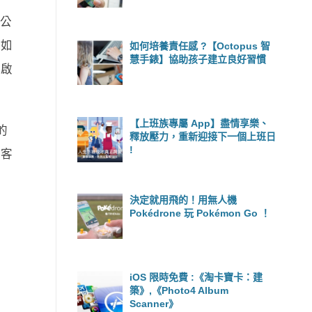
公
，如
如何培養責任感 ?【Octopus 智
慧手錶】協助孩子建立良好習慣
始啟
【上班族專屬 App】盡情享樂、
的
釋放壓力，重新迎接下一個上班日
!
多客
決定就用飛的！用無人機
Pokédrone 玩 Pokémon Go ！
iOS 限時免費 :《淘卡寶卡：建
築》,《Photo4 Album
Scanner》