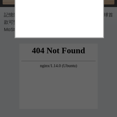
記憶體品牌廠商十銓（TeamGroup）宣布推出全球首
款可變形為手機支架的 iPhone 專用隨身碟
MoStash。