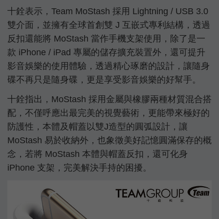
十銓表示，Team MoStash 採用 Lightning / USB 3.0
雙介面，並擁有全球首創雙 J 互嵌式專利結構，透過
反扣還能將 MoStash 當作手機支架使用，除了是一
款 iPhone / iPad 專屬的儲存擴充裝置外，還可提升
影音娛樂的使用體驗，透過精心琢磨的設計，讓隨身
碟不再只是隨身碟，更是享受影音娛樂的好幫手。
十銓指出，MoStash 採用金屬與橡膠兩種材質混合搭
配，不僅呼應出最完美的視覺藝術，更能帶來極好的
防護性，本體及帽蓋以雙J造型的圓弧設計，讓
MoStash 易於收納外，也象徵美好記憶圓滿保存的概
念，若將 MoStash 本體與帽蓋反扣，還可化身
iPhone 支架，完美解決手持的困擾。