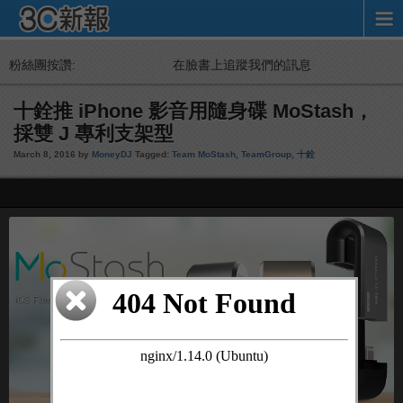
粉絲團按讚:
在臉書上追蹤我們的訊息
十銓推 iPhone 影音用隨身碟 MoStash，
採雙 J 專利支架型
March 8, 2016 by
MoneyDJ
Tagged:
Team MoStash
,
TeamGroup
,
十銓