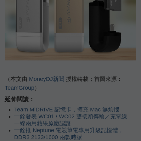
（本文由
MoneyDJ新聞
授權轉載；首圖來源：
TeamGroup
）
延伸閱讀：
Team MiDRIVE 記憶卡，擴充 Mac 無煩惱
十銓發表 WC01 / WC02 雙接頭傳輸／充電線，
一線兩用蘋果原廠認證
十銓推 Neptune 電競筆電專用升級記憶體，
DDR3 2133/1600 兩款時脈