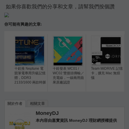
如果你喜歡我們的分享和文章，請幫我們按個讚
你可能有興趣的文章:
十銓推 Neptune 電
十銓發表 WC01 /
Team MiDRIVE 記憶
競筆電專用升級記憶
WC02 雙接頭傳輸／
卡，擴充 Mac 無煩
體，DDR3
充電線，一線兩用蘋
惱
2133/1600 兩款時脈
果原廠認證
關於作者
相關文章
MoneyDJ
本內容由嘉實資訊 MoneyDJ 理財網授權提供