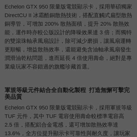
Echelon GTX 950 限量版電競顯示卡，採用華碩獨家
DirectCU II 冰霜酷銅散熱技術，搭配直觸式扁型散熱
銅導管，可增加 200% 散熱面積，提升 20% 散熱效
能，運作時亦較公版設計的降噪效果達 3 倍；而獨特
的雙滾珠軸承風扇設計，除可減少磨損，讓風扇運轉
更順暢，增益散熱效率，還能避免含油軸承風扇發生
潤滑油乾枯問題，進而延長 4 倍使用壽命，絕對是專
業級玩家不容錯過的旗艦珍藏首選。
軍規等級元件結合全自動化製程 打造無懈可擊完
美品質
Echelon GTX 950 限量版電競顯示卡，採用軍規等級
TUF 元件，其中 TUF 電容使用壽命較標準電容高
2.5 倍，搭配鋁合金電感，還可增加散熱效率達
13.6%，全方位提升顯示卡可靠性與耐久度，讓玩家