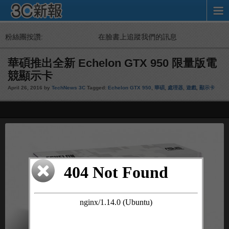
粉絲團按讚:
在臉書上追蹤我們的訊息
華碩推出全新 Echelon GTX 950 限量版電
競顯示卡
April 26, 2016 by
TechNews 3C
Tagged:
Echelon GTX 950
,
華碩
,
處理器
,
遊戲
,
顯示卡