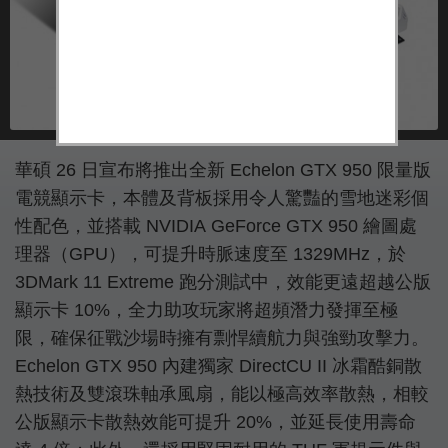
華碩 26 日宣布將推出全新 Echelon GTX 950 限量版
電競顯示卡，本體及背板採用令人驚豔的雪地迷彩個
性配色，並搭載 NVIDIA GeForce GTX 950 繪圖處
理器（GPU），可提升時脈速度至 1329MHz，於
3DMark 11 Extreme 跑分測試中，效能更遠超越公版
顯示卡 10%，全力助攻玩家將超頻潛力發揮至極
限，確保征戰沙場時擁有剽悍續航力與強勁攻擊力。
Echelon GTX 950 內建獨家 DirectCU II 冰霜酷銅散
熱技術及雙滾珠軸承風扇，能以極高效率散熱，相較
公版顯示卡散熱效能可提升 20%，並延長使用壽命