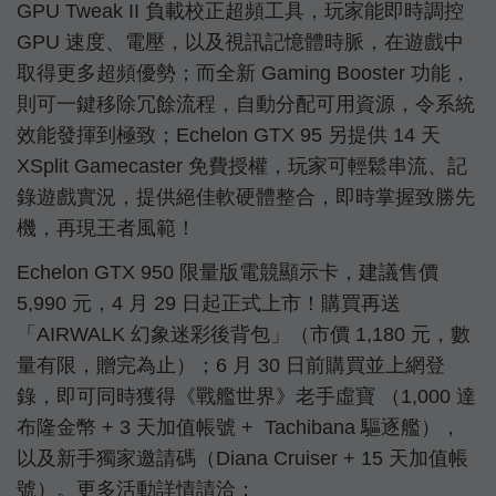
GPU Tweak II 負載校正超頻工具，玩家能即時調控
GPU 速度、電壓，以及視訊記憶體時脈，在遊戲中
取得更多超頻優勢；而全新 Gaming Booster 功能，
則可一鍵移除冗餘流程，自動分配可用資源，令系統
效能發揮到極致；Echelon GTX 95 另提供 14 天
XSplit Gamecaster 免費授權，玩家可輕鬆串流、記
錄遊戲實況，提供絕佳軟硬體整合，即時掌握致勝先
機，再現王者風範！
Echelon GTX 950 限量版電競顯示卡，建議售價
5,990 元，4 月 29 日起正式上市！購買再送
「AIRWALK 幻象迷彩後背包」（市價 1,180 元，數
量有限，贈完為止）；6 月 30 日前購買並上網登
錄，即可同時獲得《戰艦世界》老手虛寶 （1,000 達
布隆金幣 + 3 天加值帳號 + Tachibana 驅逐艦），
以及新手獨家邀請碼（Diana Cruiser + 15 天加值帳
號）。更多活動詳情請洽：