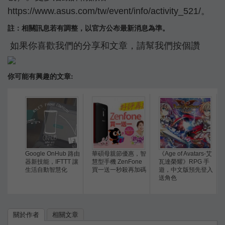
https://www.asus.com/tw/event/info/activity_521/。
註：相關訊息若有調整，以官方公布最新消息為準。
如果你喜歡我們的分享和文章，請幫我們按個讚
你可能有興趣的文章:
Google OnHub 路由
華碩母親節優惠，智
《Age of Avatars-艾
器新技能，IFTTT 讓
慧型手機 ZenFone
瓦達榮耀》RPG 手
生活自動智慧化
買一送一秒殺再加碼
遊，中文版預先登入
送角色
關於作者
相關文章