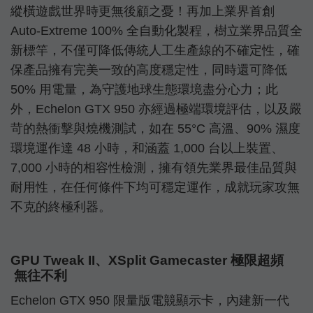
縱橫遊戲世界時更無後顧之憂！再加上業界首創
Auto-Extreme 100% 全自動化製程，樹立業界品質全
新標竿，不僅可降低傳統人工生產線的不確定性，確
保產品擁有完美一致的高度穩定性，同時還可降低
50% 用電量，為守護地球生態環境盡分心力；此
外，Echelon GTX 950 亦經過極端環境評估，以及嚴
苛的熱衝擊與燒機測試，如在 55°C 高溫、90% 濕度
環境運作達 48 小時，和涵蓋 1,000 台以上裝置、
7,000 小時的相容性檢測，擁有領先業界最佳品質與
耐用性，在任何條件下均可穩定運作，成就玩家攻無
不克的終極利器。
GPU Tweak II、XSplit Gamecaster 極限超頻
無往不利
Echelon GTX 950 限量版電競顯示卡，內建新一代