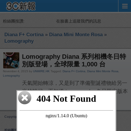
粉絲團按讚:
在臉書上追蹤我們的訊息
Diana F+ Cortina
»
Diana Mini Monte Rosa
»
Lomography
Lomography Diana 系列相機冬日特
別版登場，全球限量 1,000 台
November 4, 2015 by
UNWIRE.HK
Tagged:
Diana F+ Cortina
,
Diana Mini Monte Rosa
,
Lomography
天氣開始轉涼，又是到了準備聖誕禮物給另一
半的時候。不知道 Lomography 冬日限定版本
的 Diana F […]
Copyright 3C 新報
Obox Mobile Framework
created by Obox Design
粉絲團按讚: