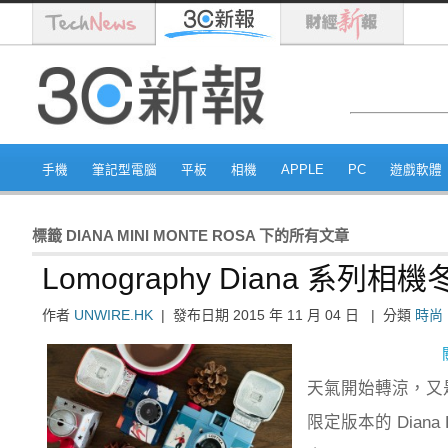
手機
筆記型電腦
平板
相機
APPLE
PC
遊戲軟體
標籤
DIANA MINI MONTE ROSA
下的所有文章
Lomography Diana 系列
作者
UNWIRE.HK
|
發布日期
2015 年 11 月 04 日
|
分類
時尚
天氣開始轉涼，又是
限定版本的 Diana F