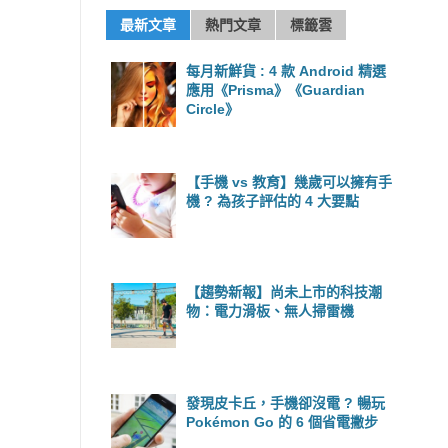
最新文章
熱門文章
標籤雲
每月新鮮貨 : 4 款 Android 精選
應用《Prisma》《Guardian
Circle》
【手機 vs 教育】幾歲可以擁有手
機 ? 為孩子評估的 4 大要點
【趨勢新報】尚未上市的科技潮
物：電力滑板、無人掃雷機
發現皮卡丘，手機卻沒電 ? 暢玩
Pokémon Go 的 6 個省電撇步