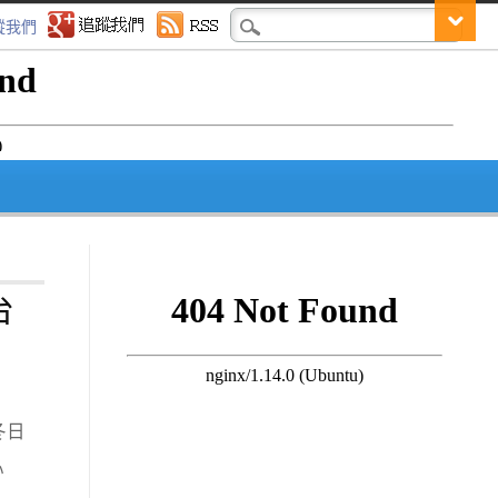
蹤我們
台
冬日
心