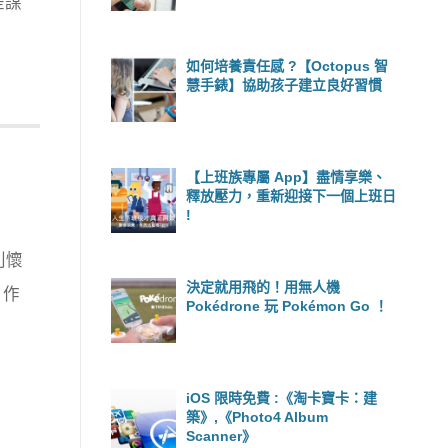
是謀
如何培養責任感 ?【Octopus 智
慧手錶】協助孩子建立良好習慣
【上班族專屬 App】盡情享樂、
釋放壓力，重新迎接下一個上班日
!
別懷
決定就用飛的！用無人機
 作
Pokédrone 玩 Pokémon Go ！
iOS 限時免費 :《淘卡寶卡：建
築》,《Photo4 Album
Scanner》