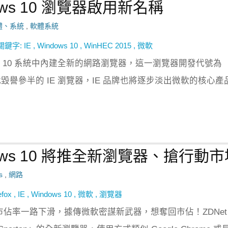
ows 10 瀏覽器啟用新名稱
體、系統
,
軟體系統
關鍵字:
IE
,
Windows 10
,
WinHEC 2015
,
微軟
ows 10 系統中內建全新的網路瀏覽器，這一瀏覽器開發代號為
取代毀譽參半的 IE 瀏覽器，IE 品牌也將逐步淡出微軟的核心產
ows 10 將推全新瀏覽器、搶行動市
s
,
網路
efox
,
IE
,
Windows 10
,
微軟
,
瀏覽器
er（IE）市佔率一路下滑，據傳微軟密謀新武器，想奪回市佔！ZDNet