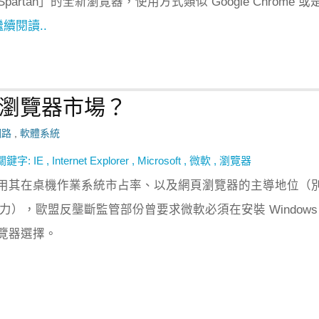
Spartan」的全新瀏覽器，使用方式類似 Google Chrome 或
繼續閱讀..
斷瀏覽器市場？
網路
,
軟體系統
關鍵字:
IE
,
Internet Explorer
,
Microsoft
,
微軟
,
瀏覽器
用其在桌機作業系統市占率、以及網頁瀏覽器的主導地位（
響力），歐盟反壟斷監管部份曾要求微軟必須在安裝 Windows
覽器選擇。