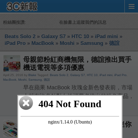
粉絲團按讚:
在臉書上追蹤我們的訊息
Beats Solo 2
»
Galaxy S7
»
HTC 10
»
iPad mini
»
iPad Pro
»
MacBook
»
Moshi
»
Samsung
»
德誼
母親節粉紅商機無限，德誼推出買手
機送電視等多項優惠
April 25, 2016 by
Blake
Tagged:
Beats Solo 2
,
Galaxy S7
,
HTC 10
,
iPad mini
,
iPad Pro
,
MacBook
,
Moshi
,
Samsung
,
德誼
早在蘋果 MacBook 玫瑰金新色發表前，市場
上就有許多針對女性消費者推出的粉色商品，
在蘋果推出玫瑰金色產品 […]
重整產品線，蘋果下半年將推出迷你
iPad Pro