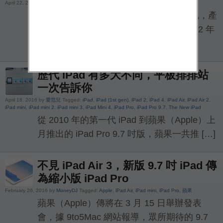
April 22, 2016 by
David.H
Tagged:
9.7
,
Apple
,
iPad mini
,
iPad Mini 4
,
iPad Pro
,
蘋果
iPad 從 2010 年誕生以後，歷經幾代演化，產
品線已經衍生出許多不同機種，包括 2012 年
誕生的 iP […]
歷代 iPad 有多大不同，平板排排站
一次告訴你
April 18, 2016 by
愛范兒
Tagged:
iPad
,
iPad (1st gen)
,
iPad 2
,
iPad 4
,
iPad Air
,
iPad Air 2
,
iPad mini
,
iPad mini 2
,
iPad mini 3
,
iPad Mini 4
,
iPad Pro
,
iPad Pro 9.7
,
The New iPad
從 2010 年的第一代 iPad 到蘋果（Apple）上
月推出的 iPad Pro 9.7 吋版，蘋果一共推 […]
不見 iPad Air 3，新版 9.7 吋 iPad 傳
為縮小版 iPad Pro
February 26, 2016 by
MoneyDJ
Tagged:
Apple
,
iPad Air
,
iPad mini
,
iPad Pro
,
蘋果
蘋果（Apple）傳將在 3 月 15 日舉辦發表
會，據 9to5Mac 網站報導，眾所期待的 9.7