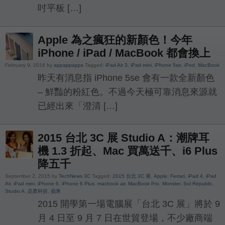
吋平板 […]
Apple 為之瘋狂的新顏色！今年
iPhone / iPad / MacBook 都會換上
February 9, 2016 by
appappapps
Tagged:
iPad Air 3
,
iPad mini
,
iPhone 5se
,
iPod
,
MacBook
昨天有消息指 iPhone 5se 會有一款全新顏色
– 鮮豔的粉紅色。不過今天極可靠消息來源就
已經出來「澄清 […]
2015 台北 3C 展 Studio A：潮牌耳
機 1.3 折起、Mac 買萬送千、i6 Plus
降五千
September 2, 2015 by
TechNews 3C
Tagged:
2015 台北 3C 展
,
Apple
,
Ferrari
,
iPad 4
,
iPad
Air
,
iPad mini
,
iPhone 6
,
iPhone 6 Plus
,
macbook air
,
MacBook Pro
,
Monster
,
Sol Republic
,
Studio A
,
晶實科技
,
蘋果
2015 開學第一場電腦展「台北 3C 展」將於 9
月 4 日至 9 月 7 日在世貿登場，不少廠商端