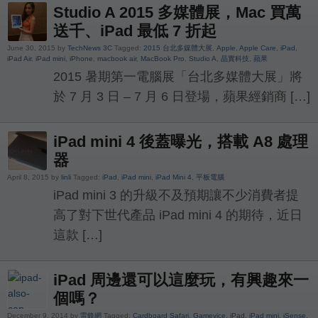
Studio A 2015 多媒體展，Mac 買萬
送千、iPad 最低 7 折起
June 30, 2015 by
TechNews 3C
Tagged:
2015 台北多媒體大展
,
Apple
,
Apple Care
,
iPad
,
iPad Air
,
iPad mini
,
iPhone
,
macbook air
,
MacBook Pro
,
Studio A
,
晶實科技
,
蘋果
2015 暑期第一電腦展「台北多媒體大展」將
於 7 月 3 日 – 7 月 6 日登場，蘋果經銷商 […]
iPad mini 4 後蓋曝光，搭載 A8 處理
器
April 8, 2015 by
linli
Tagged:
iPad
,
iPad mini
,
iPad Mini 4
,
平板電腦
iPad mini 3 的升級不及預期讓不少消費者提
高了對下世代產品 iPad mini 4 的期待，近日
這款 […]
iPad 周邊還可以這麼玩，有興趣來一
個嗎？
December 9, 2014 by
雷鋒網
Tagged:
Cardboard Safari
,
Gamevice
,
iPad
,
iPad mini
,
iSense
,