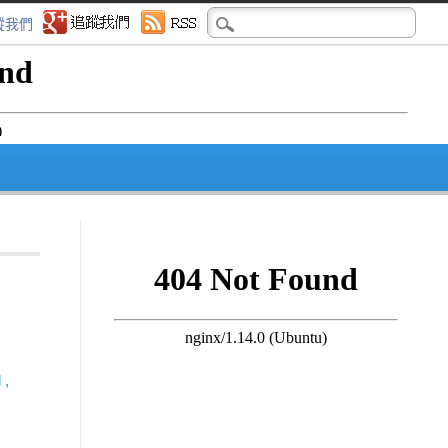
蹤我們
d
,