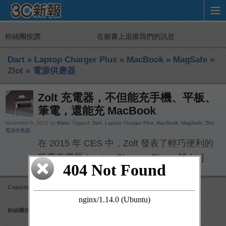
粉絲團按讚:
在臉書上追蹤我們的訊息
Dart
»
Laptop Charger Plus
»
MacBook
»
MagSafe
»
Zlot
»
電源供應器
Zolt 充電器，不但能充手機、平板、
筆電，還能充 MacBook
November 6, 2015 by
Blake
Tagged:
Dart
,
Laptop Charger Plus
,
MacBook
,
MagSafe
,
Zlot
,
電源供應器
在 2015 年 CES 中，Zolt 發表了輕巧便利的
筆電充電器 Laptop Charger Plus，號 […]
Copyright 3C 新報
Obox Mobile Framework
created by Obox Design
粉絲團按讚: