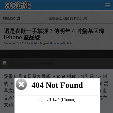
粉絲團按讚:
在臉書上追蹤我們的訊息
還是喜歡一手掌握？傳明年 4 吋螢幕回歸
iPhone 產品線
December 9, 2014 by
呂 紹玉
Tagged:
iPhone
,
蘋果
,
螢幕
蘋果 9 月 9 日發表最新 iPhone 機種，分別是 4.7 吋
的 iPhone 6，以及 5.5 吋 iPhone 6 Plus，iPhone 螢
幕愈做愈大，但有傳言說，明年第二季的 iPhone 產
品線中，4 吋螢幕機型將會回歸，以女性使用者為主
要銷售對象。