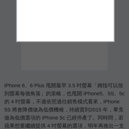
iPhone 6、6 Plus 甩開最早 3.5 吋螢幕「姆指可以按
到螢幕每個角落」的策略，也甩開 iPhone5、5S、5c
的 4 吋螢幕，不過依照過往銷售模式看來，iPhone
5S 將會降價做為低價機種，持續賣到2015 年，畢竟
做為低價選項的 iPhone 5c 已經停產了。同時間，若
蘋果想要繼續提供 4 吋螢幕的選項，明年再推出一支