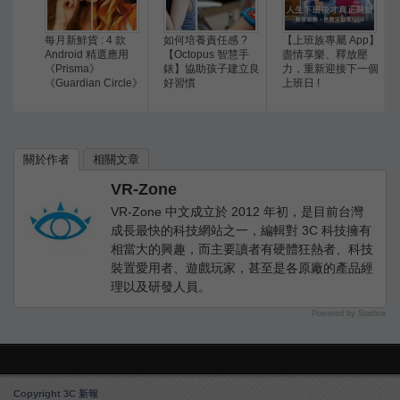
每月新鮮貨 : 4 款
如何培養責任感 ?
【上班族專屬 App】
Android 精選應用
【Octopus 智慧手
盡情享樂、釋放壓
《Prisma》
錶】協助孩子建立良
力，重新迎接下一個
《Guardian Circle》
好習慣
上班日 !
關於作者
相關文章
VR-Zone
VR-Zone 中文成立於 2012 年初，是目前台灣
成長最快的科技網站之一，編輯對 3C 科技擁有
相當大的興趣，而主要讀者有硬體狂熱者、科技
裝置愛用者、遊戲玩家，甚至是各原廠的產品經
理以及研發人員。
Powered by Starbox
Copyright 3C 新報