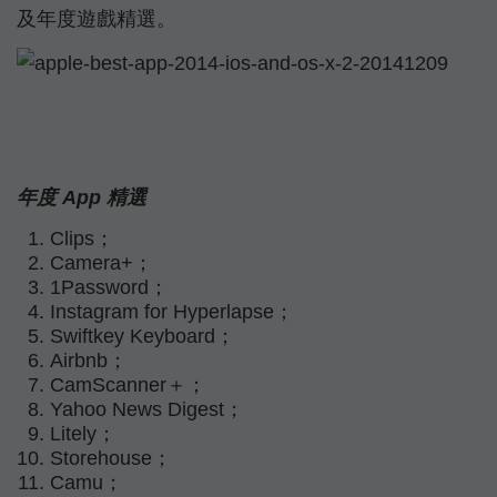
及年度遊戲精選。
年度 App 精選
Clips；
Camera+；
1Password；
Instagram for Hyperlapse；
Swiftkey Keyboard；
Airbnb；
CamScanner＋；
Yahoo News Digest；
Litely；
Storehouse；
Camu；