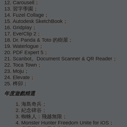
Carousell；
習字學園；
Fuzel Collage；
Autodesk SketchBook；
Gridplay；
EverClip 2；
Dr. Panda & Toto 的樹屋；
Waterlogue；
PDF Expert 5；
Scanbot。Document Scanner & QR Reader；
Toca Town；
Moju；
Elevate；
榫卯；
年度遊戲精選
海島奇兵；
紀念碑谷；
蜘蛛人：飛越無限；
Monster Hunter Freedom Unite for iOS；