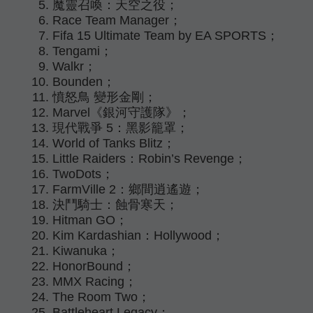
魔靈召喚：天空之役；
Race Team Manager；
Fifa 15 Ultimate Team by EA SPORTS；
Tengami；
Walkr；
Bounden；
憤怒鳥 變形金剛；
Marvel《銀河守護隊》；
現代戰爭 5：黑影籠罩；
World of Tanks Blitz；
Little Raiders：Robin’s Revenge；
TwoDots；
FarmVille 2：鄉間逍遙遊；
決鬥騎士：蝕骨寒天；
Hitman GO；
Kim Kardashian：Hollywood；
Kiwanuka；
HonorBound；
MMX Racing；
The Room Two；
Battleheart Legacy；