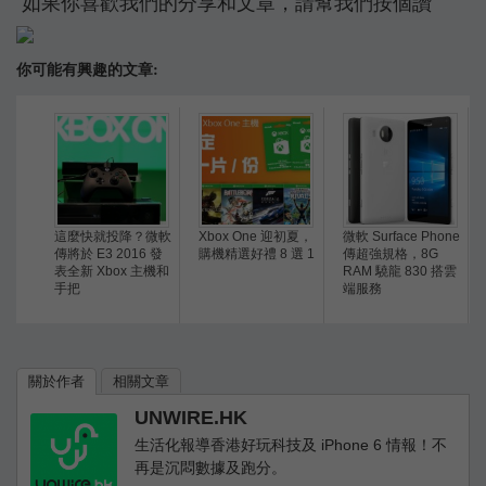
如果你喜歡我們的分享和文章，請幫我們按個讚
你可能有興趣的文章:
這麼快就投降？微軟
Xbox One 迎初夏，
微軟 Surface Phone
傳將於 E3 2016 發
購機精選好禮 8 選 1
傳超強規格，8G
表全新 Xbox 主機和
RAM 驍龍 830 搭雲
手把
端服務
關於作者
相關文章
UNWIRE.HK
生活化報導香港好玩科技及 iPhone 6 情報！不
再是沉悶數據及跑分。