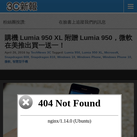
粉絲團按讚:
在臉書上追蹤我們的訊息
購機 Lumia 950 XL 附贈 Lumia 950，微軟
在美推出買一送一！
April 26, 2016 by
TechNews 3C
Tagged:
Lumia 950
,
Lumia 950 XL
,
Microsoft
,
Snapdragon 808
,
Snapdragon 810
,
Windows 10
,
Windows Phone
,
Windows Phone 10
,
微軟
,
智慧型手機