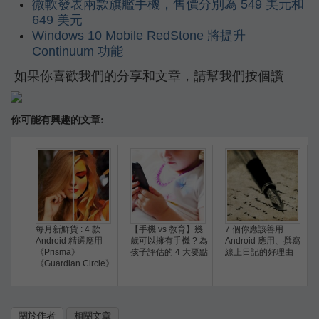
微軟發表兩款旗艦手機，售價分別為 549 美元和
649 美元
Windows 10 Mobile RedStone 將提升
Continuum 功能
如果你喜歡我們的分享和文章，請幫我們按個讚
你可能有興趣的文章:
每月新鮮貨 : 4 款
【手機 vs 教育】幾
7 個你應該善用
Android 精選應用
歲可以擁有手機 ? 為
Android 應用、撰寫
《Prisma》
孩子評估的 4 大要點
線上日記的好理由
《Guardian Circle》
關於作者
相關文章