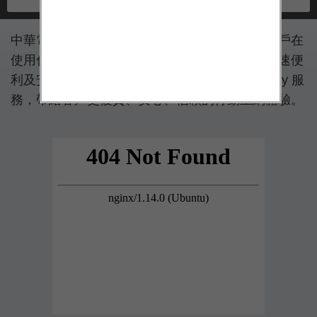
中華電信提供便利又安全的電信代扣服務，讓客戶在
使用付費的電影、電子書或應用服務時，能以快速便
利及安全的方式購買 App，一指購得 Google Play 服
務，帶給客戶更優質、安心、信賴的行動上網體驗。