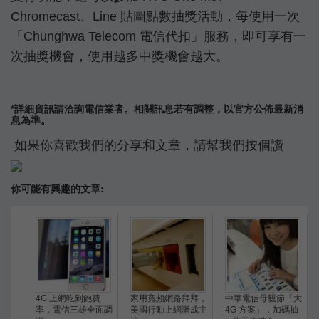
Chromecast、Line 貼圖點數抽獎活動，每使用一次
「Chunghwa Telecom 電信代扣」服務，即可享有一
次抽獎機會，使用越多中獎機會越大。
*詳細資訊請洽詢電信業者。相關訊息若有調整，以官方公佈最新消
息為準。
如果你喜歡我們的分享和文章，請幫我們按個讚
你可能有興趣的文章:
4G 上網吃到飽費
家用寬頻網路拜拜，
中華電信母親節「大
率，電信三雄全面調
美國行動上網漸成主
4G 方案」，加碼抽