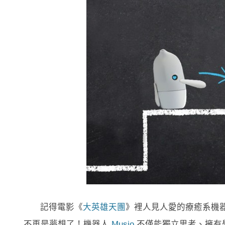
記得電影《
大英雄天團
》裡人見人愛的療癒系機器
不再是夢想了！機器人
Musio
不僅能獨立思考、擁有