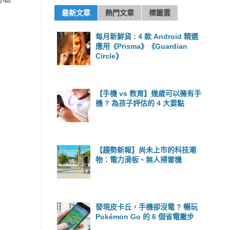
最新文章
熱門文章
標籤雲
每月新鮮貨 : 4 款 Android 精選
應用《Prisma》《Guardian
Circle》
【手機 vs 教育】幾歲可以擁有手
機 ? 為孩子評估的 4 大要點
【趨勢新報】尚未上市的科技潮
物：電力滑板、無人掃雷機
發現皮卡丘，手機卻沒電 ? 暢玩
Pokémon Go 的 6 個省電撇步