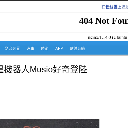
在
粉絲團
上追
跳至內容區
影音裝置
汽車
時尚
APP
軟體系統
機器人Musio好奇登陸