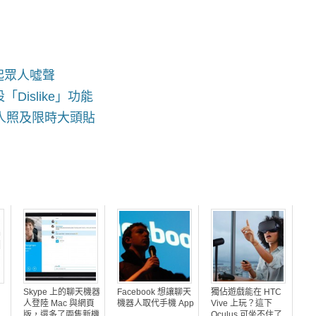
引起眾人噓聲
Dislike」功能
態個人照及限時大頭貼
，
Skype 上的聊天機器
Facebook 想讓聊天
獨佔遊戲能在 HTC
人登陸 Mac 與網頁
機器人取代手機 App
Vive 上玩？這下
版，還多了兩隻新機
Oculus 可坐不住了