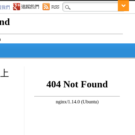
蹤我們
試上