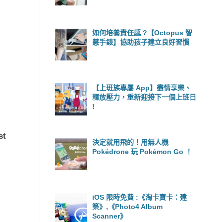
如何培養責任感 ?【Octopus 智
慧手錶】協助孩子建立良好習慣
【上班族專屬 App】盡情享樂、
釋放壓力，重新迎接下一個上班日
!
st
決定就用飛的！用無人機
Pokédrone 玩 Pokémon Go ！
iOS 限時免費 :《淘卡寶卡：建
築》,《Photo4 Album
Scanner》