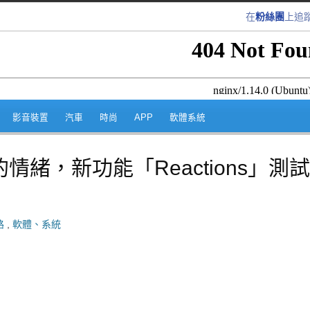
在
粉絲團
上追
跳至內容區
影音裝置
汽車
時尚
APP
軟體系統
緻的情緒，新功能「Reactions」測
路
,
軟體、系統