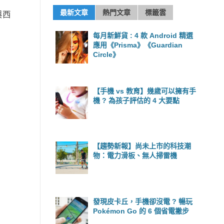
最新文章
熱門文章
標籤雲
與西
每月新鮮貨 : 4 款 Android 精選
應用《Prisma》《Guardian
Circle》
【手機 vs 教育】幾歲可以擁有手
機 ? 為孩子評估的 4 大要點
【趨勢新報】尚未上市的科技潮
物：電力滑板、無人掃雷機
發現皮卡丘，手機卻沒電 ? 暢玩
Pokémon Go 的 6 個省電撇步