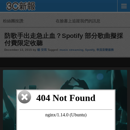
粉絲團按讚:
在臉書上追蹤我們的訊息
防歌手出走急止血？Spotify 部分歌曲擬採
付費限定收聽
December 13, 2015 by
楊 安琪
Tagged:
music streaming
,
Spotify
,
串流音樂服務