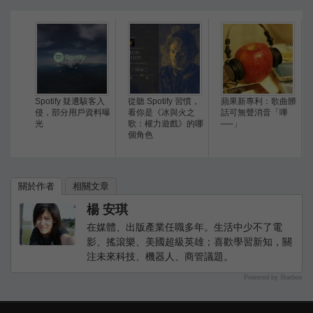
Spotify 疑遭駭客入
從聽 Spotify 習慣，
蘋果新專利：歌曲髒
侵，部分用戶資料曝
看你是《冰與火之
話可無聲消音「嗶
光
歌：權力遊戲》的哪
──」
個角色
關於作者
相關文章
楊 安琪
在媒體、出版產業任職多年。生活中少不了電
影、搖滾樂、美國超級英雄；喜歡學習新知，關
注未來科技、機器人、商管議題。
Powered by Starbox