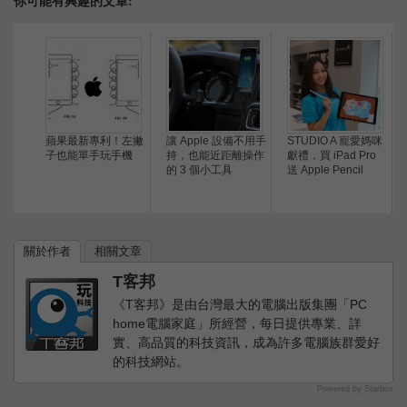
你可能有興趣的文章:
蘋果最新專利！左撇
讓 Apple 設備不用手
STUDIO A 寵愛媽咪
子也能單手玩手機
持，也能近距離操作
獻禮，買 iPad Pro
的 3 個小工具
送 Apple Pencil
關於作者
相關文章
T客邦
《T客邦》是由台灣最大的電腦出版集團「PC
home電腦家庭」所經營，每日提供專業、詳
實、高品質的科技資訊，成為許多電腦族群愛好
的科技網站。
Powered by Starbox