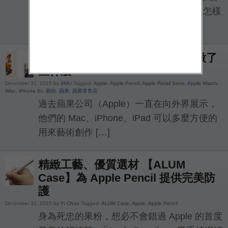
神秘而又聲名大噪的設計團隊曾經提出了怎樣
異想天開的產品構思，但至少 […]
跨年之際，不放過藝術的蘋果又做了
些什麼
December 31, 2015 by
36Kr
Tagged:
Apple
,
Apple Pencil
,
Apple Retail Store
,
Apple Watch
,
iMac
,
iPhone 6s
,
藝術
,
蘋果
,
蘋果零售店
過去蘋果公司（Apple）一直在向外界展示，
他們的 Mac、iPhone、iPad 可以多麼方便的
用來藝術創作 […]
精緻工藝、優質選材 【ALUM
Case】為 Apple Pencil 提供完美防
護
December 31, 2015 by
Yi Chou
Tagged:
ALUM Case
,
Apple
,
Apple Pencil
身為死忠的果粉，想必不會錯過 Apple 的首度