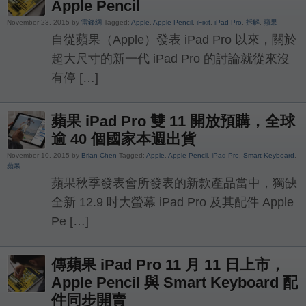
Apple Pencil
November 23, 2015 by
雷鋒網
Tagged:
Apple
,
Apple Pencil
,
iFixit
,
iPad Pro
,
拆解
,
蘋果
自從蘋果（Apple）發表 iPad Pro 以來，關於
超大尺寸的新一代 iPad Pro 的討論就從來沒
有停 […]
蘋果 iPad Pro 雙 11 開放預購，全球
逾 40 個國家本週出貨
November 10, 2015 by
Brian Chen
Tagged:
Apple
,
Apple Pencil
,
iPad Pro
,
Smart Keyboard
,
蘋果
蘋果秋季發表會所發表的新款產品當中，獨缺
全新 12.9 吋大螢幕 iPad Pro 及其配件 Apple
Pe […]
傳蘋果 iPad Pro 11 月 11 日上市，
Apple Pencil 與 Smart Keyboard 配
件同步開賣