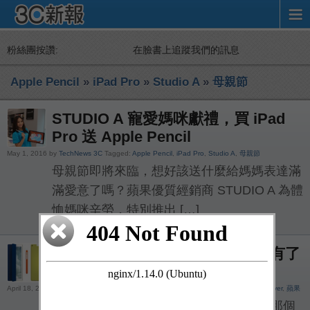
粉絲團按讚:
在臉書上追蹤我們的訊息
Apple Pencil
»
iPad Pro
»
Studio A
»
母親節
STUDIO A 寵愛媽咪獻禮，買 iPad
Pro 送 Apple Pencil
May 1, 2016 by
TechNews 3C
Tagged:
Apple Pencil
,
iPad Pro
,
Studio A
,
母親節
母親節即將來臨，想好該送什麼給媽媽表達滿
滿愛意了嗎？蘋果優質經銷商 STUDIO A 為體
恤媽咪辛勞，特別推出 […]
這套永遠不會開賣的 iPad Pro，有了
一個讓你競標的機會
April 18, 2016 by
愛范兒
Tagged:
Apple
,
Apple Pencil
,
iPad Pro
,
Jony Ive
,
Smart Cover
,
蘋果
也許我們永遠不會知道，蘋果（Apple）那個