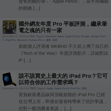
發售的觸控筆 -「Apple Pencil」，當手持纖細
的精緻 […]
國外網友年度 Pro 平板評測，繼承筆
電之魂的只有一家
December 17, 2015 by
36Kr
Tagged:
Alphabet
,
Apple
,
Apple Pencil
,
Google
,
Google Pixel
C
,
iPad Pro
,
Microsoft
,
Surface Pro 4
,
微軟
,
蘋果
新銳個人評測者 MKBHD 不久前上傳了自己的
《Tech of the Year》年度評測影片，詳細對比
iP […]
該不該買史上最大的 iPad Pro？它可
以符合你的工作需求嗎？
December 13, 2015 by
T客邦
Tagged:
Apple
,
Apple Pencil
,
iPad Pro
,
蘋果
背負嶄新產品線與頂級效能的 iPad Pro 已經
在台灣上市，即便在發表時帶來了些許爭議，
但對一般消費者來說， […]