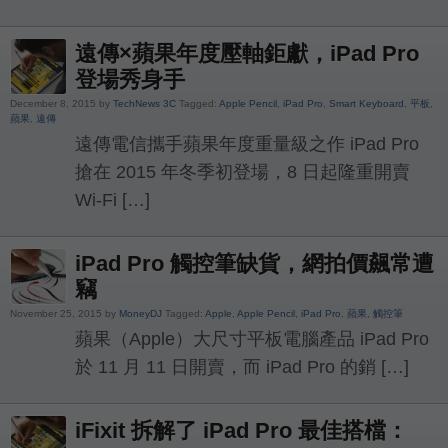
遠傳×蘋果年度壓軸鉅獻，iPad Pro
登場秀身手
December 8, 2015 by
TechNews 3C
Tagged:
Apple Pencil
,
iPad Pro
,
Smart Keyboard
,
平板
,
蘋果
,
遠傳
遠傳電信攜手蘋果年度重量級之作 iPad Pro
搶在 2015 年冬季初登場，8 日起隆重開賣
Wi-Fi […]
iPad Pro 觸控筆缺貨，網拍價飆常遭
竊
November 25, 2015 by
MoneyDJ
Tagged:
Apple
,
Apple Pencil
,
iPad Pro
,
蘋果
,
觸控筆
蘋果（Apple）大尺寸平板電腦產品 iPad Pro
於 11 月 11 日開賣，而 iPad Pro 的銷 […]
iFixit 拆解了 iPad Pro 最佳搭檔：