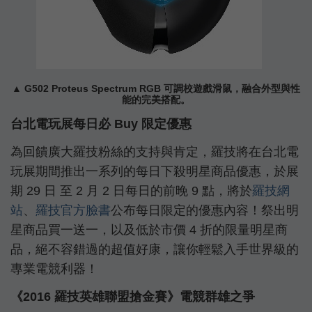
▲ G502 Proteus Spectrum RGB 可調校遊戲滑鼠，融合外型與性
能的完美搭配。
台北電玩展每日必 Buy 限定優惠
為回饋廣大羅技粉絲的支持與肯定，羅技將在台北電
玩展期間推出一系列的每日下殺明星商品優惠，於展
期 29 日 至 2 月 2 日每日的前晚 9 點，將於
羅技網
站
、
羅技官方臉書
公布每日限定的優惠內容！祭出明
星商品買一送一，以及低於市價 4 折的限量明星商
品，絕不容錯過的超值好康，讓你輕鬆入手世界級的
專業電競利器！
《
2016
羅技英雄聯盟搶金賽》電競群雄之爭