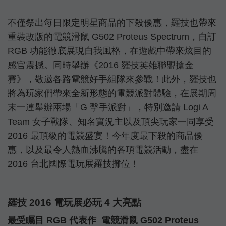
不僅祭出每日限定明星商品的下殺優惠，羅技也帶來
重裝改版的電競滑鼠 G502 Proteus Spectrum，自訂
RGB 功能徹底展現自我風格，在遊戲中帶來炫目的
感官震撼。同時舉辦《2016 羅技英雄聯盟搶金
賽》，敬邀各路電競好手組隊來參戰！此外，羅技也
將為玩家們帶來全新形態的電競派對體驗，在展期周
末一連舉辦兩場「G 擊手派對」，特別邀請 Logi A
Team 女子戰隊、知名實況主以及頂尖玩家一同享受
2016 最頂級的電競盛宴！今年度最下殺的商品優
惠，以及最令人熱血沸騰的各項電競活動，盡在
2016 台北國際電玩展羅技攤位！
羅技 2016 電玩展必玩 4 大亮點
最受矚目 RGB 代表作 電競滑鼠 G502 Proteus