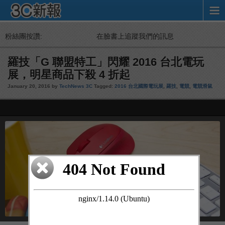
粉絲團按讚:
在臉書上追蹤我們的訊息
羅技「G 聯盟特工」閃耀 2016 台北電玩
展，明星商品下殺 4 折起
January 20, 2016 by
TechNews 3C
Tagged:
2016 台北國際電玩展
,
羅技
,
電競
,
電競滑鼠