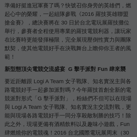
準備好挺進冠軍賽了嗎？快號召你身旁的英雄們，燃
起心中的榮耀，一起組隊參戰《2016 羅技英雄聯盟
搶金賽》，總決賽將在 30 日於台北電玩展羅技攤位
舉行，參賽者全程使用專業的羅技電競利器，讓玩家
在比賽時更能發揮極限，完全展現壓倒性實力與團隊
默契，使其他電競好手在決戰舞台上瞻仰你王者的風
範！
新型態頂尖電競交流盛宴
G
擊手派對
Fun
肆來襲
要近距離跟 Logi A Team 女子戰隊、知名實況主與各
路電競好手一起參加派對嗎？今年羅技首創全新的電
競派對形式「G 擊手派對」，粉絲們不但可以在現場
與 Logi A Team 女子戰隊、知名實況主交流對戰，更
能與現場各路電競好手一同分享殺敵制勝的技巧！除
此之外，現場更備有酒精飲料以及趣味小遊戲，Fun
肆燃燒你的電競魂！2016 台北國際電玩展周末（30