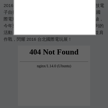
2016 台北國際電玩展即將於 29 日盛大登場，羅技電
子自推出專業電競 G 系列產品以來，連年在台北國
際電玩展帶給消費者頂級且專業、舒適的遊戲體驗，
今年更特別以「G 聯盟特工」為主題，推出一系列的
活動，邀請全國的遊戲頂尖特工，組成超強聯盟並肩
作戰，閃耀 2016 台北國際電玩展！