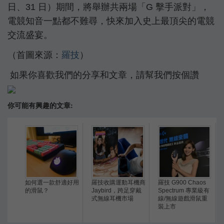
日、31 日）期間，將舉辦共兩場「G 擊手派對」，
電競知音一點都不難尋，快來加入史上最頂尖的電競
交流盛宴。
（首圖來源：
羅技
）
如果你喜歡我們的分享和文章，請幫我們按個讚
你可能有興趣的文章:
如何選一款舒適好用
羅技收購運動耳機商
羅技 G900 Chaos
的滑鼠？
Jaybird，跨足穿戴
Spectrum 專業級有
式無線耳機市場
線/無線遊戲滑鼠重
裝上市