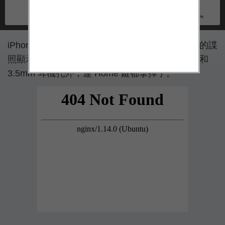
iPhone 7 的爆料越來越多，最近一組從中國流出的諜
照顯示，iPhone 7 除了雙鏡頭設計、沒有天線圈和
3.5mm 耳機孔外，連 Home 鍵都拿掉了。