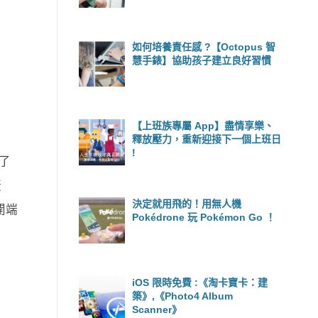
如何培養責任感 ?【Octopus 智
慧手錶】協助孩子建立良好習慣
【上班族專屬 App】盡情享樂、
釋放壓力，重新迎接下一個上班日
!
錄了
捷
決定就用飛的！用無人機
開端
Pokédrone 玩 Pokémon Go ！
iOS 限時免費 :《淘卡寶卡：建
築》,《Photo4 Album
Scanner》