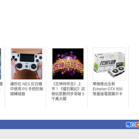
露
讓你在 NES 紅白機
《古神碎碎念》上
華碩推出全新
」
中使用 PS 手把的無
市！《爐石戰記》註
Echelon GTX 950
線轉接器
冊玩家數同步突破 5
限量版電競顯示卡
千萬大關