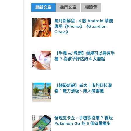
最新文章
熱門文章
標籤雲
每月新鮮貨 : 4 款 Android 精選
應用《Prisma》《Guardian
Circle》
【手機 vs 教育】幾歲可以擁有手
機 ? 為孩子評估的 4 大要點
【趨勢新報】尚未上市的科技潮
物：電力滑板、無人掃雷機
發現皮卡丘，手機卻沒電 ? 暢玩
Pokémon Go 的 6 個省電撇步