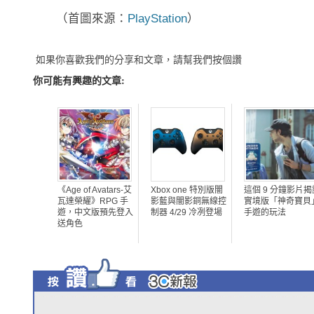
（首圖來源：
PlayStation
）
如果你喜歡我們的分享和文章，請幫我們按個讚
你可能有興趣的文章:
《Age of Avatars-艾
Xbox one 特別版闇
這個 9 分鐘影片揭
瓦達榮耀》RPG 手
影藍與闇影銅無線控
實境版「神奇寶貝
遊，中文版預先登入
制器 4/29 冷冽登場
手遊的玩法
送角色