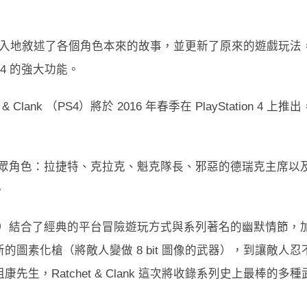
 （PS4）更深入地敘述了各個角色本來的故事，並更新了原來的遊戲玩法
4 的強大功能。
ank （PS4）將於 2016 年春季在 PlayStation 4 上推出
一眾角色：拉捷特、克拉克、魁克隊長、邪惡的德瑞克主席以
。
nk （PS4）結合了經典的平台冒險遊玩方式與系列著名的幽默情節，
圖素化槍（將敵人變做 8 bit 圖像的武器），到讓敵人忍
，Ratchet & Clank 這次將收錄系列史上最棒的多種