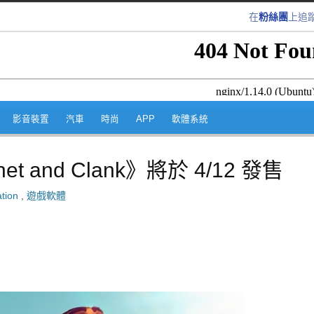
在
粉絲團
上追
跳至內容區
影音裝置
汽車
時尚
APP
軟體系統
het and Clank》將於 4/12 發售
ation
,
遊戲軟體