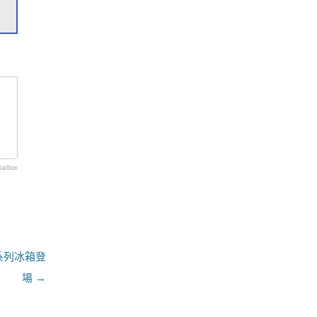
tarbox
門系列冰箱登
場
→