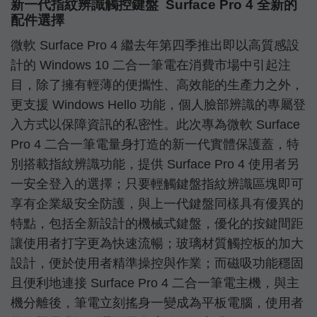
新一代指紋辨識觸控鍵盤 Surface Pro 4 全新的
配件選擇
微軟 Surface Pro 4 繼去年第四季推出即以高質感設
計的 Windows 10 二合一筆電在消費市場中引起注
目，除了擁有輕薄的便攜性、高效能的生產力之外，
更支援 Windows Hello 功能，個人臉部辨識的專屬登
入方式以保障資訊的私密性。此次專為微軟 Surface
Pro 4 二合一筆電量身打造的新一代實體保護蓋，特
別搭載指紋辨識功能，提供 Surface Pro 4 使用者另
一安全登入的選擇；只要輕觸鍵盤指紋辨識區塊即可
享有企業級安全防護，與上一代鍵盤同樣具有優異的
特點，包括全新設計的機械式鍵盤，優化的按鍵間距
讓使用者打字更為快速流暢；玻璃材質觸控板的加大
設計，便於使用者精準操控與作業；而磁吸功能穩固
且便利地連接 Surface Pro 4 二合一筆電主機，與主
機分離後，筆電立刻搖身一變成為平板電腦，使用者