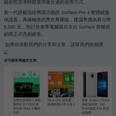
能依照需求輕鬆選擇最合適的使用方式。
新一代搭載指紋辨識功能的 Surface Pro 4 實體鍵盤
保護蓋，典藏極致的黑色尊榮版，建議售價為新台幣
5,590 元，預計於春季電腦展在全台 Surface 授權經
銷商正式亮相銷售。
如果你喜歡我們的分享和文章，請幫我們按個讚
你可能有興趣的文章:
這麼快就投降？微軟
Xbox One 迎初夏，
微軟 Surface Phone
傳將於 E3 2016 發
購機精選好禮 8 選 1
傳超強規格，8G
表全新 Xbox 主機和
RAM 驍龍 830 搭雲
手把
端服務