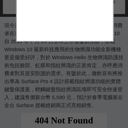
現今資訊安全與個人隱私防護的重要性，已成為消費
者在選擇數位產品時的功能考量之一。Windows 10
自 2015 年 7 月 29 日全球上市後屢創佳績，搭載
Windows 10 最新科技應用的生物辨識功能全新機種
更是備受好評，對於 Windows Hello 生物辨識防護技
術包括臉部、虹膜和指紋辨識的正面肯定，亦呼應消
費者對其資安防護的需求。有鑒於此，微軟宣布將推
出專為 Surface Pro 4 設計搭載指紋辨識功能的實體
鍵盤保護蓋，輕觸鍵盤指紋辨識區塊即可安全快速登
入，建議售價新台幣 5,590 元，預計於春季電腦展在
全台 Surface 授權經銷商正式亮相銷售。