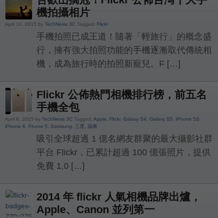
機拍攝相片
April 10, 2015 by
TechNews 3C
Tagged:
Flickr
手機拍照已成王道！隨著「輕旅行」的概念盛
行，擁有強大拍照功能的手機逐漸取代傳統相
機，成為旅行時的拍照新寵兒。F […]
Flickr 公佈熱門相機排行榜，前五名
手機全包
April 8, 2015 by
TechNews 3C
Tagged:
Apple
,
Flickr
,
Galaxy S4
,
Galaxy S5
,
iPhone 5S
,
iPhone 6
,
Phone 5
,
Samsung
,
三星
,
蘋果
吸引全球超過 1 億名網友群聚的最大攝影社群
平台 Flickr，已累計超過 100 億張照片，提供
免費 1,0 […]
2014 年 flickr 人氣相機品牌出爐，
Apple、Canon 並列第一