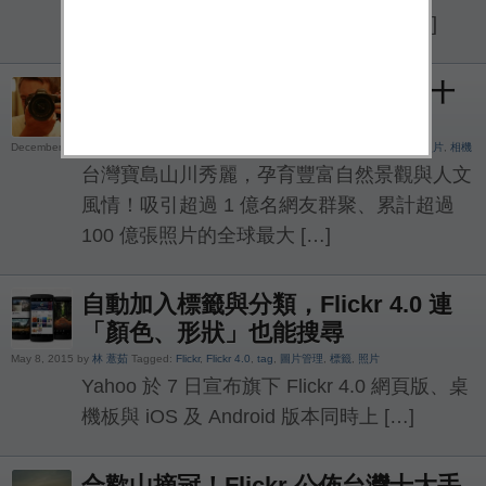
Auto-uploadr 功能，針對 Windows / i […]
台灣好美！Flickr 公布 2015 台灣十
大熱門相片
December 30, 2015 by
TechNews 3C
Tagged:
Flickr
,
台北 101
,
台灣
,
合歡山
,
攝影
,
照片
,
相機
台灣寶島山川秀麗，孕育豐富自然景觀與人文
風情！吸引超過 1 億名網友群聚、累計超過
100 億張照片的全球最大 […]
自動加入標籤與分類，Flickr 4.0 連
「顏色、形狀」也能搜尋
May 8, 2015 by
林 薏茹
Tagged:
Flickr
,
Flickr 4.0
,
tag
,
圖片管理
,
標籤
,
照片
Yahoo 於 7 日宣布旗下 Flickr 4.0 網頁版、桌
機板與 iOS 及 Android 版本同時上 […]
合歡山摘冠！Flickr 公佈台灣十大手