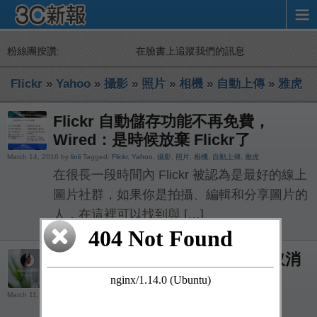
粉絲團按讚:
在臉書上追蹤我們的訊息
Flickr
»
Yahoo
»
攝影
»
照片
»
相機
»
自動上傳
»
雅虎
Flickr 自動儲存功能不再免費，
Wired：是時候放棄 Flickr了
March 14, 2016 by
linli
Tagged:
Flickr
,
Yahoo
,
攝影
,
照片
,
相機
,
自動上傳
,
雅虎
在很長一段時間內 Flickr 被認為是最好的線上
圖片社群，如果你是拍攝、編輯和分享圖片的
人，在這裡可以找到與 […]
推出不到一年就要收費？Flickr 取消
免費自動上傳功能
March 11, 2016 by
數位時代
Tagged:
Flickr
,
Yahoo
,
攝影
,
照片
,
相機
,
自動上傳
,
雅虎
去年 5 月，Flickr 曾推出重大改版，新增