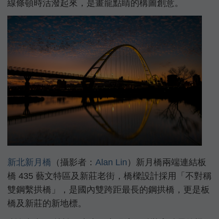
線條頓時活潑起來，是畫龍點睛的構圖創意。
新北新月橋
（攝影者：
Alan Lin
）新月橋兩端連結板
橋 435 藝文特區及新莊老街，橋樑設計採用「不對稱
雙鋼繫拱橋」，是國內雙跨距最長的鋼拱橋，更是板
橋及新莊的新地標。