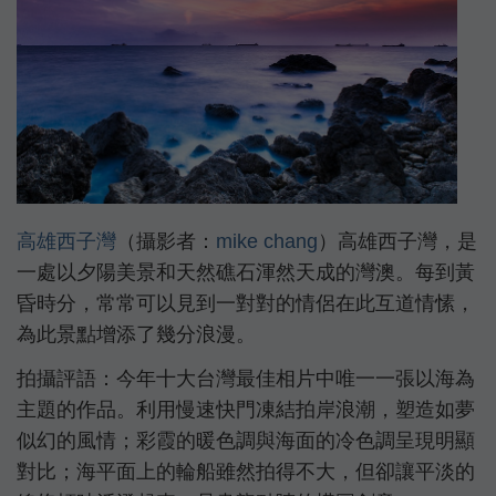
高雄西子灣
（攝影者：
mike chang
）高雄西子灣，是
一處以夕陽美景和天然礁石渾然天成的灣澳。每到黃
昏時分，常常可以見到一對對的情侶在此互道情愫，
為此景點增添了幾分浪漫。
拍攝評語：今年十大台灣最佳相片中唯一一張以海為
主題的作品。利用慢速快門凍結拍岸浪潮，塑造如夢
似幻的風情；彩霞的暖色調與海面的冷色調呈現明顯
對比；海平面上的輪船雖然拍得不大，但卻讓平淡的