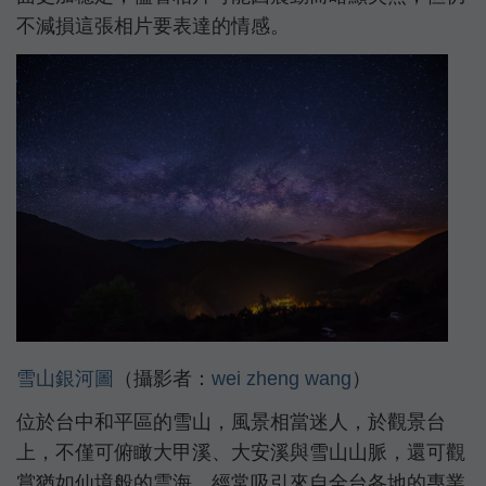
不減損這張相片要表達的情感。
雪山銀河圖
（攝影者：
wei zheng wang
）
位於台中和平區的雪山，風景相當迷人，於觀景台
上，不僅可俯瞰大甲溪、大安溪與雪山山脈，還可觀
賞猶如仙境般的雲海，經常吸引來自全台各地的專業