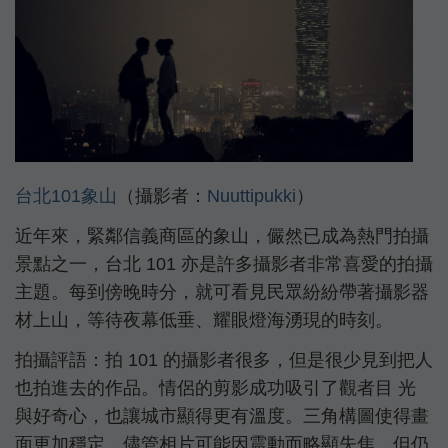
台北101
象山
（攝影者：
Nuuttipukki
）
近年來，緊鄰信義商區的象山，儼然已成為熱門拍攝
景點之一，台北 101 亦是許多攝影者非常喜愛的拍攝
主題。每到傍晚時分，就可看見民眾紛紛帶著攝影器
材上山，等待夜幕低垂、耀眼燈海湧現的時刻。
拍攝評語：拍 101 的攝影者很多，但是很少見到把人
也拍進去的作品。情侶的剪影成功吸引了觀者目 光
與好奇心，也讓城市顯得更有溫度。三角構圖使得畫
面更加穩定，儘管相片可能因震動而略顯失焦，但仍