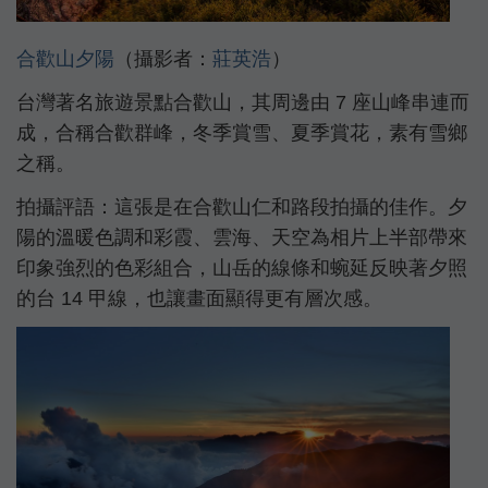
合歡山夕陽
（攝影者：
莊英浩
）
台灣著名旅遊景點合歡山，其周邊由 7 座山峰串連而
成，合稱合歡群峰，冬季賞雪、夏季賞花，素有雪鄉
之稱。
拍攝評語：這張是在合歡山仁和路段拍攝的佳作。夕
陽的溫暖色調和彩霞、雲海、天空為相片上半部帶來
印象強烈的色彩組合，山岳的線條和蜿延反映著夕照
的台 14 甲線，也讓畫面顯得更有層次感。