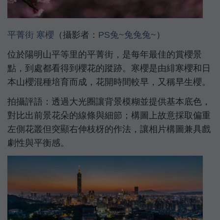
平菁街
寒櫻
（攝影者：
PS兔~兔兔兔~
）
位於陽明山平等里的平菁街，是每年最佳的賞櫻景
點，到處都看得到櫻花的蹤跡。寒櫻是由緋寒櫻和日
本山櫻混種培育而成，花開時間較早，又稱早生櫻。
拍攝評語：透過大光圈讓背景模糊並提供基本底色，
對比出前景花朵的線條與細節；構圖上故意採取偏重
左側花叢但突顯右伸枝枒的作法，讓相片構圖兼具戲
劇性與平衡感。