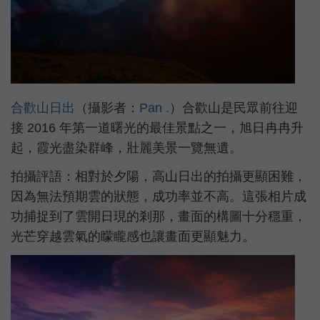
合歡山日出
（攝影者：
Pan .
）合歡山是民眾前往迎
接 2016 年第一道曙光的最佳景點之一，旭日冉冉升
起，霞光盡染群峰，壯麗美景一覽無遺。
拍攝評語：相對於夕陽，高山日出的拍攝更顯困難，
因為無法預期雲的狀態，成功率並不高。這張相片成
功捕捉到了雲開日現的剎那，畫面的構圖十分穩重，
光芒穿越雲氣的矇矓感也讓畫面更顯魅力。