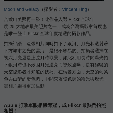
Moon and Galaxy
（攝影者：
Vincent Ting
）
合歡山美照再一發！此作品入選 Flickr 全球年
度 25 大地表最美照片之一，成為台灣攝影家首度也
是唯一登上 Flickr 全球年度精選的攝影作品。
拍攝評語：這張相片同時拍下了銀河、月光和透射著
下方城市之光的雲海，是很不容易的。拍攝者選擇在
初六月亮還是上弦月時取景，如此利用長時間曝光拍
下銀河時也不致因月光過亮而導致過曝，是有經驗的
天空攝影者才知道的技巧。在構圖方面，天空的藍紫
色與山巒的暗色調，中間夾著暖色調的霞光與燈光，
讓相片顯得更加生動。
Apple 打敗單眼相機奪冠，成 Flikcr 最熱門拍照
相機！