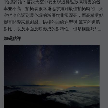
拍攝評語：據說天空中要出現這種點狀高積雲的機
率並不高，拍攝者很幸運地掌握到最佳拍攝時間，天
空從冷色調到暖色調的漸層次非常漂亮，而高積雲點
綴其間帶來戲劇感。拱橋的曲線造型與 筆直的道路
對比，以及水面反映形成的對稱性，也是構圖巧思。
加碼點評