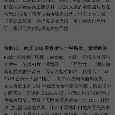
以在地美景做為主要題材，此次入選的兩張照片都在
合歡山拍攝！藉著拍攝接觸大自然，也愛上大自然，
只要認真觀察、捕捉風景的表情、用心和大自然對
話，張張照片都能成為美好回憶！」
合歡山、台北 101 美景搶佔一半席次、最受歡迎
Flickr 透過地理標籤（Geotag）功能，從標註台灣的
相片中，依據相片「瀏覽量」、「互動性」（網友加
為最愛次數或留言）等綜合指標排名，精選出 Flickr
2015 台灣十大熱門相片，其中六成均為自然美景，
尤以合歡山和 101 地標最受全球網友青睞，搶佔榜中
5 個席次！不論是日出或夕照，合歡山均呈現台灣山
岳萬種風情；而直入天際的經典建築台北 101，伴隨
夕照紅霞或靜謐夜幕，讓都市叢林和自然美景完美融
合，成動人景色！元旦連假即將到來，Flickr 所公布