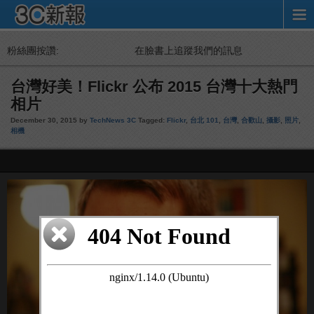
粉絲團按讚:
在臉書上追蹤我們的訊息
台灣好美！Flickr 公布 2015 台灣十大熱門
相片
December 30, 2015 by
TechNews 3C
Tagged:
Flickr
,
台北 101
,
台灣
,
合歡山
,
攝影
,
照片
,
相機