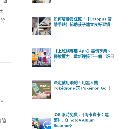
，涵
在
如何培養責任感 ?【Octopus 智
會分
慧手錶】協助孩子建立良好習慣
【上班族專屬 App】盡情享樂、
釋放壓力，重新迎接下一個上班日
!
決定就用飛的！用無人機
Pokédrone 玩 Pokémon Go ！
版。
iOS 限時免費 :《淘卡寶卡：建
築》,《Photo4 Album
和簡
Scanner》