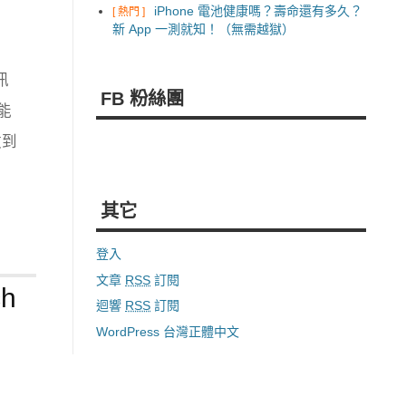
iPhone 電池健康嗎？壽命還有多久？
[ 熱門 ]
新 App 一測就知！（無需越獄）
訊
FB 粉絲團
能
做到
其它
登入
文章
RSS
訂閱
h
迴響
RSS
訂閱
WordPress 台灣正體中文