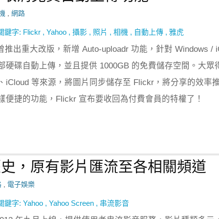
機
,
網路
關鍵字:
Flickr
,
Yahoo
,
攝影
,
照片
,
相機
,
自動上傳
,
雅虎
 曾推出重大改版，新增 Auto-uploadr 功能，針對 Windows / i
硬碟自動上傳，並且提供 1000GB 的免費儲存空間。大眾
x、iCloud 等來源，將圖片同步儲存至 Flickr，將分享的效率
便捷的功能，Flickr 宣布要收回為付費會員的特權了！
務走入歷史，原有影片匯流至各相關頻道
路
,
電子娛樂
關鍵字:
Yahoo
,
Yahoo Screen
,
串流影音