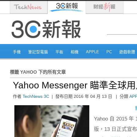
手機
筆記型電腦
平板
相機
APPLE
PC
遊戲軟體
標籤
YAHOO
下的所有文章
Yahoo Messenger 瞄
作者
TechNews 3C
|
發布日期
2016 年 04 月 13 日
|
分類
AP
Yahoo 自 2015
版，13 日正式宣布