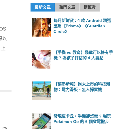
最新文章
熱門文章
標籤雲
每月新鮮貨 : 4 款 Android 精選
應用《Prisma》《Guardian
OS
Circle》
得以
推上
【手機 vs 教育】幾歲可以擁有手
機 ? 為孩子評估的 4 大要點
【趨勢新報】尚未上市的科技潮
物：電力滑板、無人掃雷機
發現皮卡丘，手機卻沒電 ? 暢玩
Pokémon Go 的 6 個省電撇步