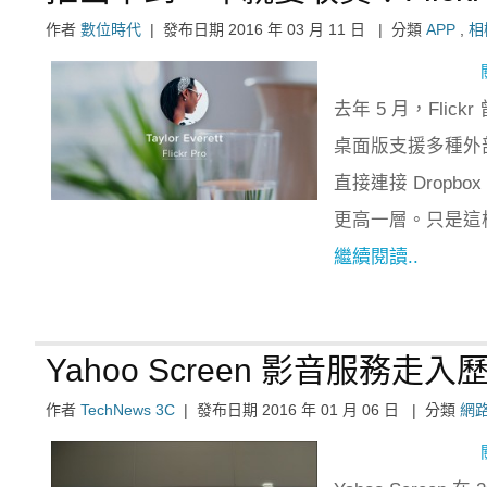
作者
數位時代
|
發布日期
2016 年 03 月 11 日
|
分類
APP
,
相
去年 5 月，Flickr
桌面版支援多種外部
直接連接 Dropbo
更高一層。只是這樣
繼續閱讀..
Yahoo Screen 影音服
作者
TechNews 3C
|
發布日期
2016 年 01 月 06 日
|
分類
網