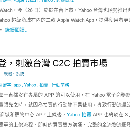
關鍵字:
Apple Watch
,
Yahoo
,
超級商城
e Watch，今（26 日）終於在台上市，Yahoo 台灣也順勢推出
 Yahoo 超級商城在內的二款 Apple Watch App，提供使用者
。
繼續閱讀..
 秒刊登，刺激台灣 C2C 拍賣市場
路
,
軟體、系統
關鍵字:
app
,
Yahoo
,
拍賣
,
行動商務
過去一直都沒有專屬的 APP 的可以使用，在 Yahoo 電子商務
量領先之時，就因為拍賣的行動端不易使用，導致行動流量
超級商城和購物中心 APP 上線後，
Yahoo 拍賣
APP 也終於在 3
簡單的上架流程、即時的買賣雙方溝通、完整的金流物流服