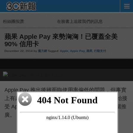
粉絲團按讚:
在臉書上追蹤我們的訊息
蘋果 Apple Pay 來勢洶洶！已覆蓋全美
90% 信用卡
December 22, 2014 by
魔方網
Tagged:
Apple
,
Apple Pay
,
蘋果
,
行動支付
Apple Pay 推出後雖面臨使用率偏低的問題，但事實
上有越來越多的美國銀行、零售商、初創企業開始接
受 Apple Pay，蘋果可謂做到小範圍造勢，大範圍推
廣。