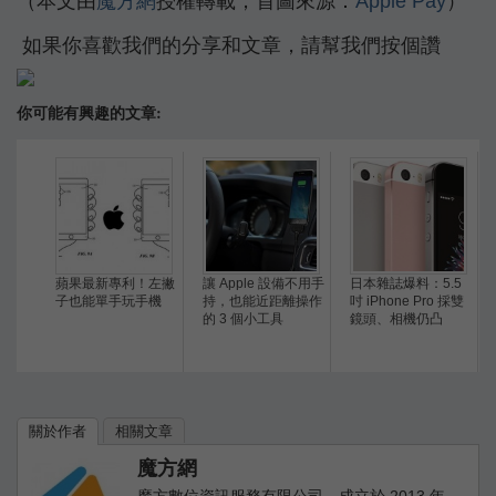
（本文由
魔方網
授權轉載；首圖來源：
Apple Pay
）
如果你喜歡我們的分享和文章，請幫我們按個讚
你可能有興趣的文章:
蘋果最新專利！左撇
讓 Apple 設備不用手
日本雜誌爆料：5.5
子也能單手玩手機
持，也能近距離操作
吋 iPhone Pro 採雙
的 3 個小工具
鏡頭、相機仍凸
關於作者
相關文章
魔方網