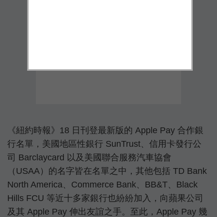
《紐約時報》18 日刊登最新版的 Apple Pay 合作銀
行名單，美國地區性銀行 SunTrust、信用卡發行公
司 Barclaycard 以及美國聯合服務汽車協會
（USAA）的名字皆在名單之中，其他包括 TD Bank
North America、Commerce Bank、BB&T、Black
Hills FCU 等近十多家銀行也紛紛加入，向蘋果公司
及其 Apple Pay 伸出友誼之手。至此，Apple Pay 幾