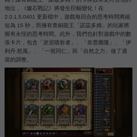
地位，《爐石戰記》將發生巨幅變化！在
2.0.1.5.0401 更新檔中，遊戲每回合的思考時間將縮
短為 15 秒，而擁有青銅龍王「諾茲多姆」的玩家將
握有永恆的思考時間。此外，我們也針對遊戲中的數
張卡片，包含「淤泥噴射者」、「奈普圖隆」、「伊
利丹‧怒風」、「一視同仁」與「自然之力」做了適
當的調整。