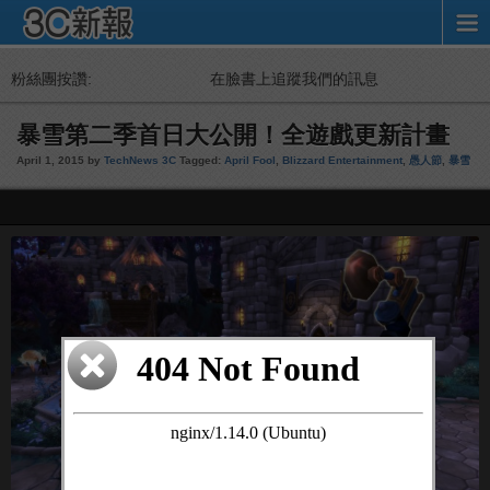
粉絲團按讚:
在臉書上追蹤我們的訊息
暴雪第二季首日大公開！全遊戲更新計畫
April 1, 2015 by
TechNews 3C
Tagged:
April Fool
,
Blizzard Entertainment
,
愚人節
,
暴雪