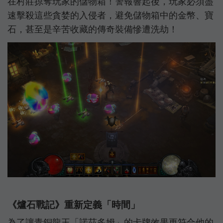
在村莊掠奪玩家的儲物箱！警報響起後，玩家必須盡
速擊殺這些貪婪的入侵者，避免儲物箱中的金幣、寶
石，甚至是辛苦收藏的傳奇裝備慘遭洗劫！
《爐石戰記》重新定義「時間」
為了讓青銅龍王「諾茲多姆」的卡牌效果更符合他的