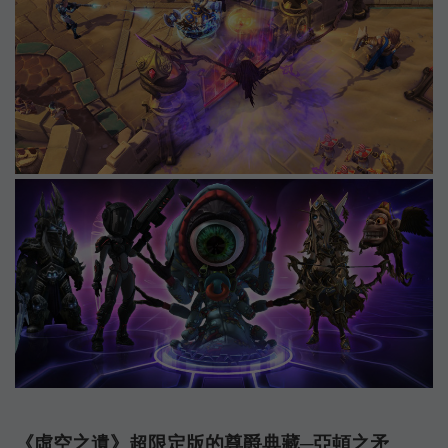
《虛空之遺》超限定版的尊爵典藏─亞頓之矛