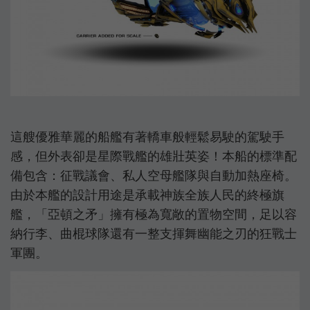
這艘優雅華麗的船艦有著轎車般輕鬆易駛的駕駛手
感，但外表卻是星際戰艦的雄壯英姿！本船的標準配
備包含：征戰議會、私人空母艦隊與自動加熱座椅。
由於本艦的設計用途是承載神族全族人民的終極旗
艦，「亞頓之矛」擁有極為寬敞的置物空間，足以容
納行李、曲棍球隊還有一整支揮舞幽能之刃的狂戰士
軍團。