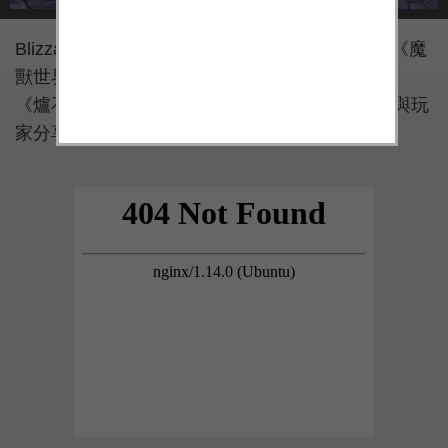
Blizzard Entertainment 今（1）日同時宣布關於《魔
獸世界》、《暗黑破壞神 III》、《星海爭霸 II》、
《爐石戰記》以及《暴雪英霸》的重要訊息，並與玩
家分享各遊戲的最新進度。