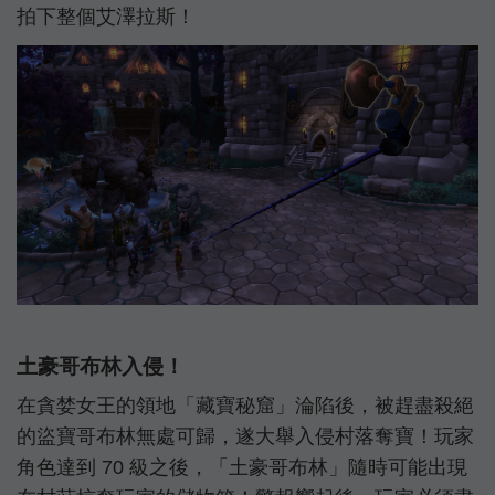
拍下整個艾澤拉斯！
土豪哥布林入侵！
在貪婪女王的領地「藏寶秘窟」淪陷後，被趕盡殺絕
的盜寶哥布林無處可歸，遂大舉入侵村落奪寶！玩家
角色達到 70 級之後，「土豪哥布林」隨時可能出現