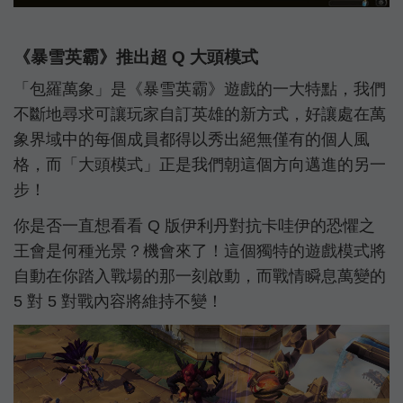
《暴雪英霸》推出超 Q 大頭模式
「包羅萬象」是《暴雪英霸》遊戲的一大特點，我們
不斷地尋求可讓玩家自訂英雄的新方式，好讓處在萬
象界域中的每個成員都得以秀出絕無僅有的個人風
格，而「大頭模式」正是我們朝這個方向邁進的另一
步！
你是否一直想看看 Q 版伊利丹對抗卡哇伊的恐懼之
王會是何種光景？機會來了！這個獨特的遊戲模式將
自動在你踏入戰場的那一刻啟動，而戰情瞬息萬變的
5 對 5 對戰內容將維持不變！