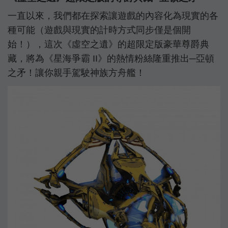
一直以來，我們都在探索讓遊戲的內容化為現實的各
種可能（遊戲與現實的計時方式同步僅是個開
始！），這次《虛空之遺》的超限定版豪華尊爵典
藏，將為《星海爭霸 II》的熱情粉絲隆重推出─亞頓
之矛！讓你親手駕駛神族方舟艦！