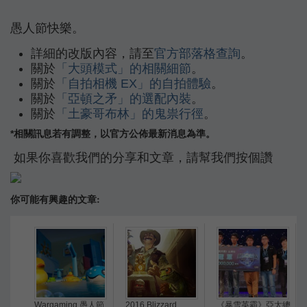
愚人節快樂。
詳細的改版內容，請至
官方部落格查詢
。
關於
「大頭模式」的相關細節
。
關於
「自拍相機 EX」的自拍體驗
。
關於
「亞頓之矛」的選配內裝
。
關於
「土豪哥布林」的鬼祟行徑
。
*相關訊息若有調整，以官方公佈最新消息為準。
如果你喜歡我們的分享和文章，請幫我們按個讚
你可能有興趣的文章:
Wargaming 愚人節
2016 Blizzard
《暴雪英霸》亞太總