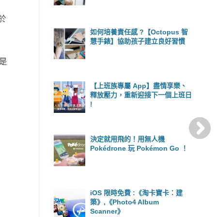
於
如何培養責任感 ?【Octopus 智
慧手錶】協助孩子建立良好習慣
要是
【上班族專屬 App】盡情享樂、
釋放壓力，重新迎接下一個上班日
!
決定就用飛的！用無人機
Pokédrone 玩 Pokémon Go ！
iOS 限時免費 :《淘卡寶卡：建
築》,《Photo4 Album
Scanner》