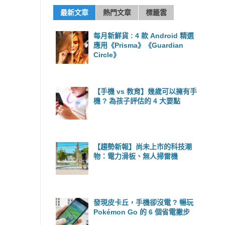
最新文章
熱門文章
標籤雲
每月新鮮貨 : 4 款 Android 精選
應用《Prisma》《Guardian
Circle》
【手機 vs 教育】幾歲可以擁有手
機 ? 為孩子評估的 4 大要點
【趨勢新報】尚未上市的科技潮
物：電力滑板、無人掃雷機
發現皮卡丘，手機卻沒電 ? 暢玩
Pokémon Go 的 6 個省電撇步